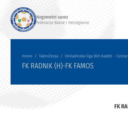
Nogometni savez
Federacije Bosne i Hercegovine
Home
Takmičenja
Omladinska liga BiH Kadeti - Centar
FK RADNIK (H)-FK FAMOS
FK RA