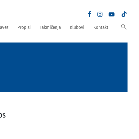
search
avez
Propisi
Takmičenja
Klubovi
Kontakt
OS