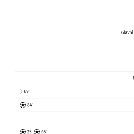
Glavni
69'
84'
25'
65'