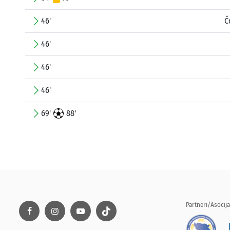
46'
Č
46'
46'
46'
69'
88'
Partneri/Asocija