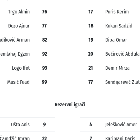
Trgo Almin
76
17
Puriš Kerim
Đozo Ajnur
77
18
Kukan Sadžid
adiković Arman
82
19
Đipa Omar
zemlahaj Egzon
92
20
Bećirović Abdul
Logo Ifet
93
21
Demir Mirza
Musić Fuad
99
77
Sendijarević Zla
Rezervni igrači
Ušto Anis
9
4
Jelešković Amer
Čamdžić Imran
22
7
Karimani Daris