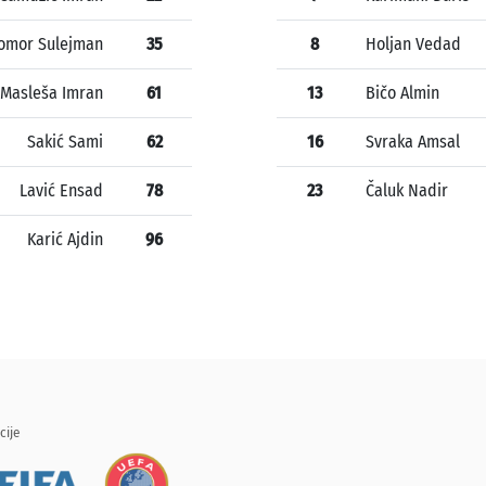
omor Sulejman
35
8
Holjan Vedad
Masleša Imran
61
13
Bičo Almin
Sakić Sami
62
16
Svraka Amsal
Lavić Ensad
78
23
Čaluk Nadir
Karić Ajdin
96
cije