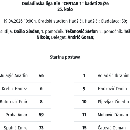
Omladinska liga BiH "CENTAR 1" kadeti 25/26
25. kolo
19.04.2026 10:00h, Gradski stadion Hadžići, Hadžići; Gledalaca: 50;
 sudija:
Došlo Slađan
; 1. pomoćnik:
Tešanović Stefan
; 2. pomoćnik:
Te
Nikola
; Delegat:
Andrić Goran
;
Startna postava
Mulagić Anadin
46
1
Veladžić Ibrahim
Krehić Hamza
6
9
Hadžović Danin
Buturović Emir
8
10
Pljevljak Zinedin
Proha Amar
59
11
Muhović Džanan
Spahić Emre
73
15
Ćatović Osman