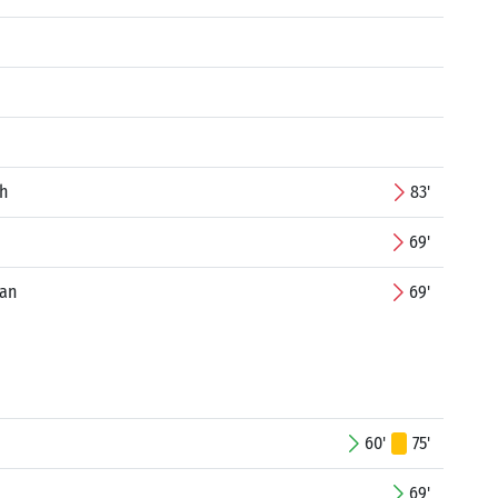
ah
83'
69'
tan
69'
60'
75'
69'