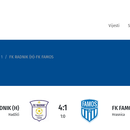
Vijesti
S
 1
FK RADNIK (H)-FK FAMOS
4:1
DNIK (H)
FK FAM
Hadžići
Hrasnica
1:0