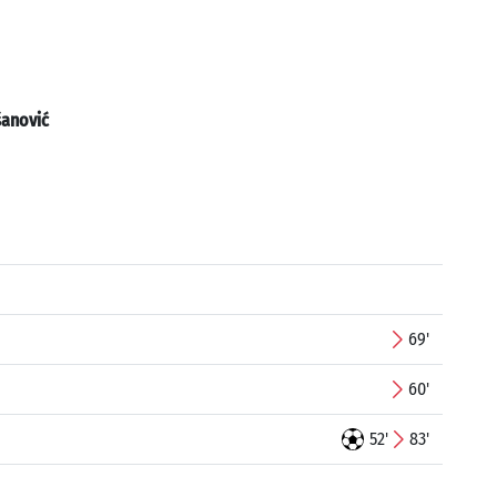
šanović
69'
60'
52'
83'