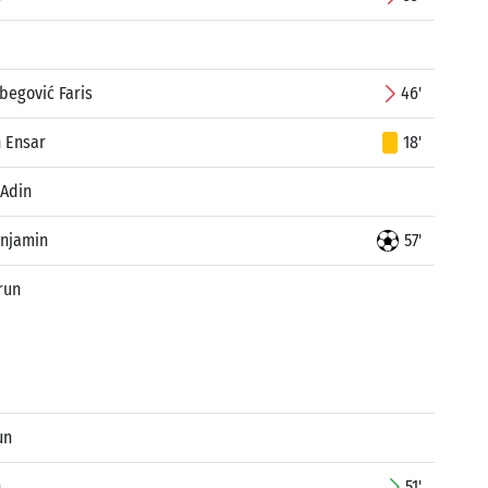
begović Faris
46'
 Ensar
18'
 Adin
enjamin
57'
run
un
n
51'