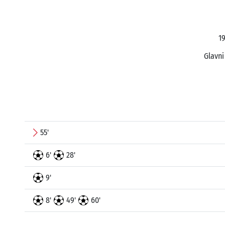
19
Glavni
55'
6'
28'
9'
8'
49'
60'