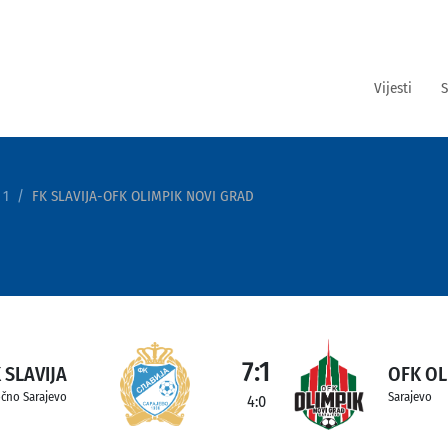
Vijesti
S
 1
FK SLAVIJA-OFK OLIMPIK NOVI GRAD
7:1
 SLAVIJA
OFK OL
očno Sarajevo
Sarajevo
4:0