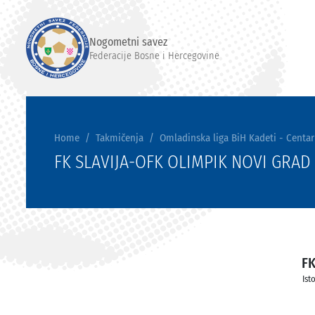
Nogometni savez
Federacije Bosne i Hercegovine
Home
Takmičenja
Omladinska liga BiH Kadeti - Centar
FK SLAVIJA-OFK OLIMPIK NOVI GRAD
FK
Ist