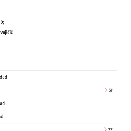
90;
:
Vujičić
edad
51'
jad
ad
n
33'