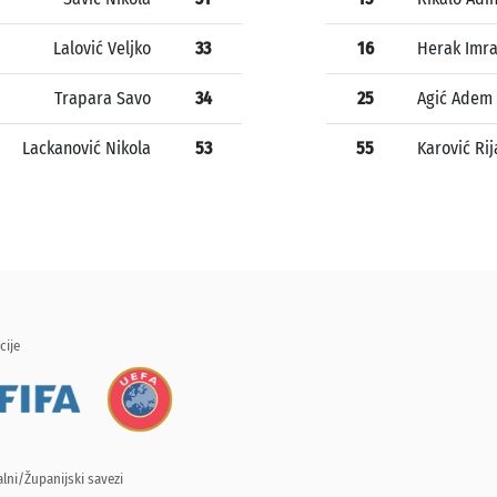
Lalović Veljko
33
16
Herak Imr
Trapara Savo
34
25
Agić Adem
Lackanović Nikola
53
55
Karović Ri
cije
lni/Županijski savezi