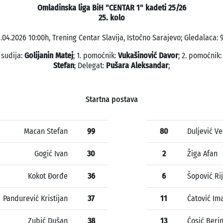
Omladinska liga BiH "CENTAR 1" kadeti 25/26
25. kolo
.04.2026 10:00h, Trening Centar Slavija, Istočno Sarajevo; Gledalaca: 
 sudija:
Golijanin Matej
; 1. pomoćnik:
Vukašinović Davor
; 2. pomoćnik
Stefan
; Delegat:
Pušara Aleksandar
;
Startna postava
Macan Stefan
99
80
Duljević V
Gogić Ivan
30
2
Žiga Afan
Kokot Đorđe
36
6
Šopović Ri
Pandurević Kristijan
37
11
Ćatović Im
Zubić Dušan
38
13
Ćosić Beri