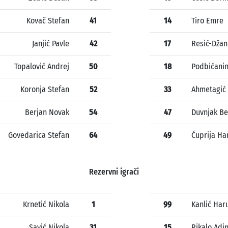
Kovač Stefan
41
14
Tiro Emre
Janjić Pavle
42
17
Resić-Džan
Topalović Andrej
50
18
Podbićanin
Koronja Stefan
52
33
Ahmetagić
Berjan Novak
54
47
Duvnjak B
Govedarica Stefan
64
49
Ćuprija Ha
Rezervni igrači
Krnetić Nikola
1
99
Kanlić Har
Savić Nikola
31
15
Rikalo Adi