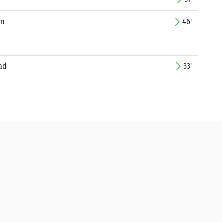
an
46'
jad
33'