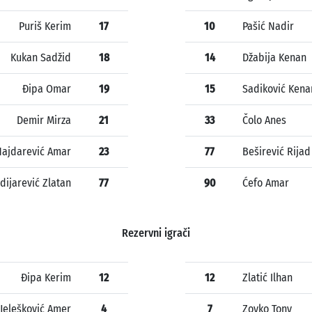
Puriš Kerim
17
10
Pašić Nadir
Kukan Sadžid
18
14
Džabija Kenan
Đipa Omar
19
15
Sadiković Kena
Demir Mirza
21
33
Čolo Anes
Hajdarević Amar
23
77
Beširević Rijad
dijarević Zlatan
77
90
Ćefo Amar
Rezervni igrači
Đipa Kerim
12
12
Zlatić Ilhan
Jelešković Amer
4
7
Zovko Tony