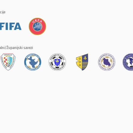
cije
lni/Županijski savezi