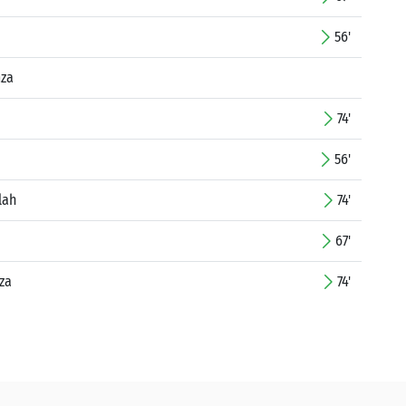
56'
mza
74'
56'
lah
74'
67'
za
74'