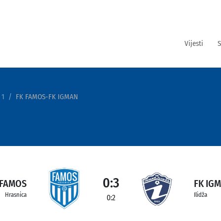
Vijesti
S
 1
FK FAMOS-FK IGMAN
0:3
 FAMOS
FK IG
Hrasnica
Ilidža
0:2