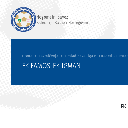
Nogometni savez
Federacije Bosne i Hercegovine
Home
Takmičenja
Omladinska liga BiH Kadeti - Centar
FK FAMOS-FK IGMAN
FK