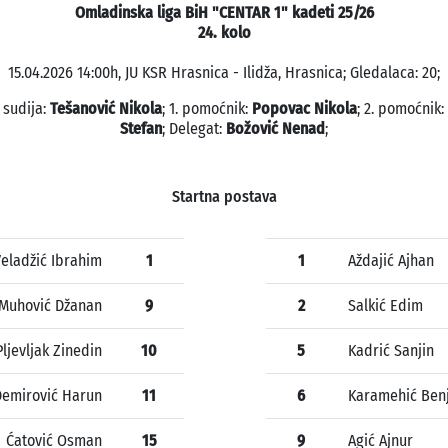
Omladinska liga BiH "CENTAR 1" kadeti 25/26
24. kolo
15.04.2026 14:00h, JU KSR Hrasnica - Ilidža, Hrasnica; Gledalaca: 20;
 sudija:
Tešanović Nikola
; 1. pomoćnik:
Popovac Nikola
; 2. pomoćnik:
Stefan
; Delegat:
Božović Nenad
;
Startna postava
eladžić Ibrahim
1
1
Aždajić Ajhan
Muhović Džanan
9
2
Salkić Edim
Pljevljak Zinedin
10
5
Kadrić Sanjin
Demirović Harun
11
6
Karamehić Ben
Ćatović Osman
15
9
Agić Ajnur