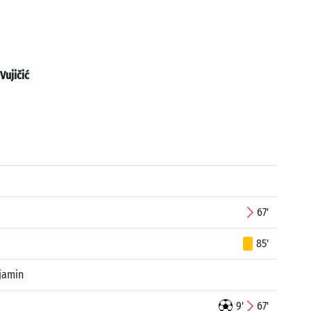
Vujičić
67'
85'
jamin
9'
67'