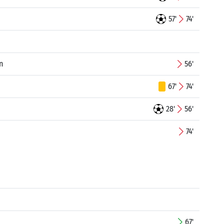
57'
74'
n
56'
67'
74'
28'
56'
74'
67'