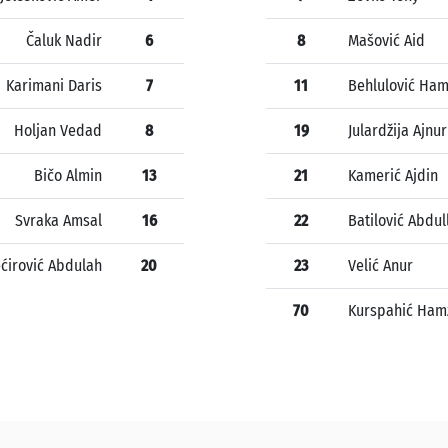
Čaluk Nadir
6
8
Mašović Aid
Karimani Daris
7
11
Behlulović Ha
Holjan Vedad
8
19
Julardžija Ajnur
Bičo Almin
13
21
Kamerić Ajdin
Svraka Amsal
16
22
Batilović Abdul
ćirović Abdulah
20
23
Velić Anur
70
Kurspahić Ham