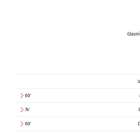
Glavni
V
60'
74'
60'