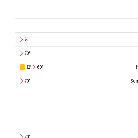
74'
70'
12'
60'
70'
Sen
70'