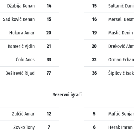
Džabija Kenan
14
15
Sultanić Dani
Sadiković Kenan
15
16
Merseli Besm
Hukara Amar
20
19
Muslić Denin
Kamerić Ajdin
21
20
Dreković Ah
Čolo Anes
33
32
Orman Erhan
Beširević Rijad
77
36
Šipilović Isak
Rezervni igrači
Zulčić Amar
12
5
Muftić Benja
Zovko Tony
7
6
Herak Imran