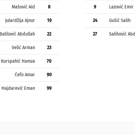
Mašović Aid
8
9
Lazović Emir
Julardžija Ajnur
19
24
Gušić Salih
Batilović Abdullah
22
27
Salihović A
Velić Arman
23
Kurspahić Hamza
70
Ćefo Amar
90
Hajdarević Eman
99