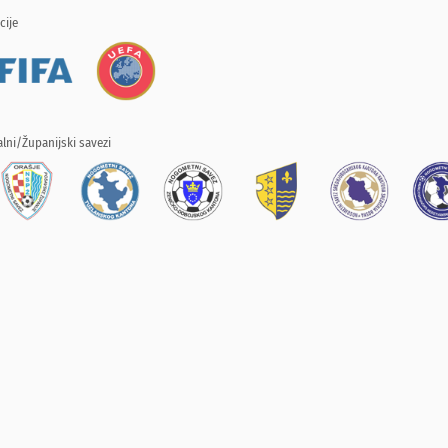
cije
lni/Županijski savezi