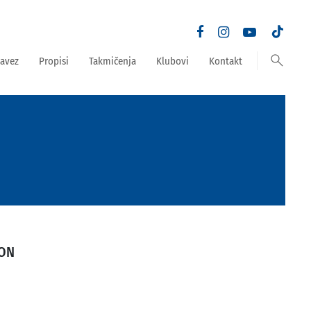
search
avez
Propisi
Takmičenja
Klubovi
Kontakt
TON