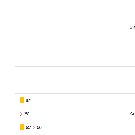
Gl
87'
75'
Ka
65'
66'