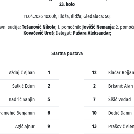
23. kolo
11.04.2026 10:00h, Ilidža, Ilidža; Gledalaca: 50;
avni sudija:
Tešanović Nikola
; 1. pomoćnik:
Jovičić Nemanja
; 2. pomoćn
Kovačević Uroš
; Delegat:
Pušara Aleksandar
;
Startna postava
Aždajić Ajhan
1
12
Klačar Rejjan
Salkić Edim
2
2
Brkanić Afan
Kadrić Sanjin
5
7
Šišić Vedad
ramehić Benjamin
6
10
Dedić Danin
Agić Ajnur
9
13
Prašović Ale