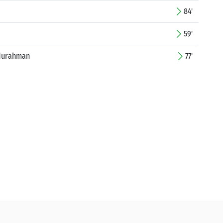
84'
59'
bdurahman
77'