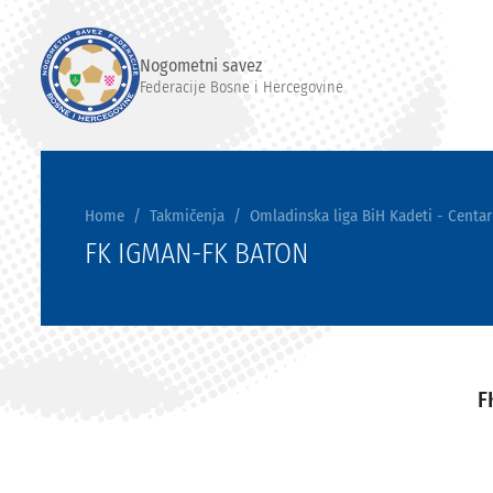
Nogometni savez
Federacije Bosne i Hercegovine
Home
Takmičenja
Omladinska liga BiH Kadeti - Centar
FK IGMAN-FK BATON
F