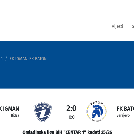
Vijesti
S
 1
FK IGMAN-FK BATON
2:0
K IGMAN
FK BA
Ilidža
Sarajevo
0:0
Omladinska liga BiH "CENTAR 1" kadeti 25/26