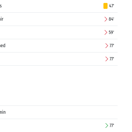
s
47'
ir
84'
59'
med
77'
77'
min
77'