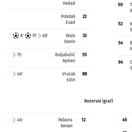
Vedad
50
T
Polutak
22
Esad
52
S
8'
51'
68'
Đuzo
32
Danin
54
75'
Buljubašić
55
Ayman
64
S
46'
Vrućak
88
Edin
Rezervni igrači
46'
Palavra
12
45
Kenan