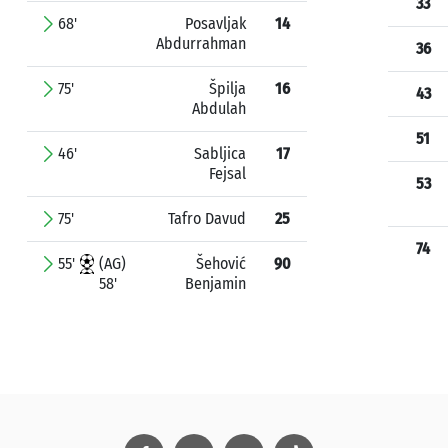
33
68'
Posavljak
14
Abdurrahman
36
75'
Špilja
16
43
Abdulah
51
46'
Sabljica
17
Fejsal
53
75'
Tafro Davud
25
74
55'
(AG)
Šehović
90
58'
Benjamin