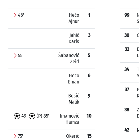
46'
Hećo
1
99
Ajnur
S
Jahić
3
30
G
Daris
32
D
55'
Šabanović
5
L
Zeid
34
Heco
6
Eman
37
Bešić
9
K
Malik
38
49'
(P) 85'
Imamović
10
Hamza
42
J
75'
Okerić
15