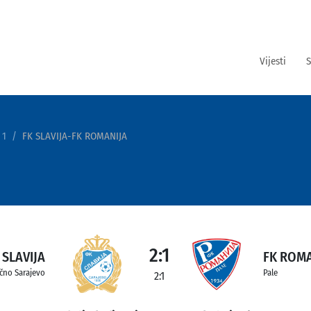
Vijesti
S
 1
FK SLAVIJA-FK ROMANIJA
2:1
 SLAVIJA
FK ROMA
očno Sarajevo
Pale
2:1