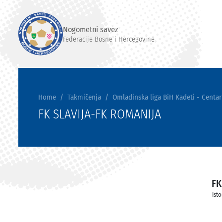
Nogometni savez
Federacije Bosne i Hercegovine
Home
Takmičenja
Omladinska liga BiH Kadeti - Centar
FK SLAVIJA-FK ROMANIJA
FK
Ist