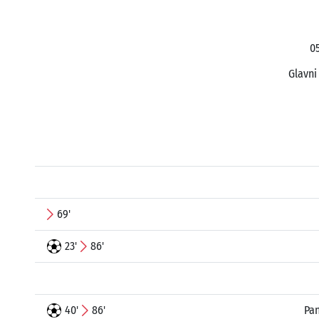
05
Glavni
69'
23'
86'
40'
86'
Pan