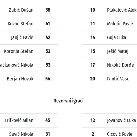
Zubić Dušan
38
10
Plakalović Alek
Kovač Stefan
41
11
Maletić Pavle
Janjić Pavle
42
14
Guja Luka
Koronja Stefan
52
15
Ješić Matej
ackanović Nikola
53
17
Nikolić Đorđe
Berjan Novak
54
20
Pantić Vaso
Rezervni igrači
Trifković Milan
45
12
Jovanović Luka
Savić Nikola
31
2
Cicović Pavle