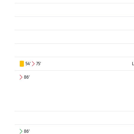
54'
75'
L
86'
86'