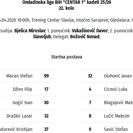
Omladinska liga BiH "CENTAR 1" kadeti 25/26
22. kolo
.04.2026 10:00h, Trening Centar Slavija, Istočno Sarajevo; Gledalaca: 
 sudija:
Bjelica Miroslav
; 1. pomoćnik:
Vukašinović Davor
; 2. pomoćnik
Slavoljub
; Delegat:
Božović Nenad
;
Startna postava
Macan Stefan
99
32
Gluhović Jovan
Džino Filip
17
4
Cicović Luka
Gogić Ivan
30
7
Blagojević Mat
Draškić Lazar
32
8
Lučić Maksim
durević Kristijan
37
9
Savić Stefan