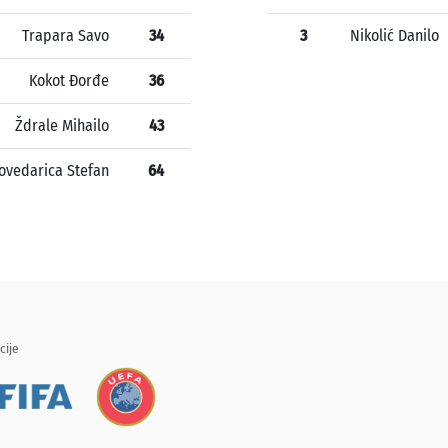
Trapara Savo
34
3
Nikolić Danilo
Kokot Đorđe
36
Ždrale Mihailo
43
ovedarica Stefan
64
cije