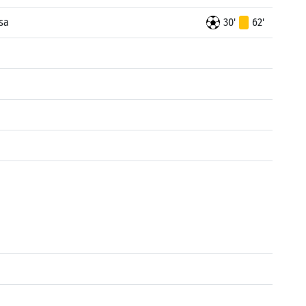
sa
30'
62'