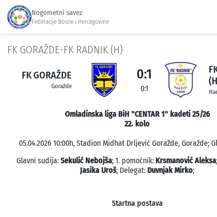
Nogometni savez
Federacije Bosne i Hercegovine
FK GORAŽDE-FK RADNIK (H)
F
0:1
FK GORAŽDE
(H
Goražde
0:1
Had
Omladinska liga BiH "CENTAR 1" kadeti 25/26
22. kolo
05.04.2026 10:00h, Stadion Midhat Drljević Goražde, Goražde; G
Glavni sudija:
Sekulić Nebojša
; 1. pomoćnik:
Krsmanović Aleksa
Jasika Uroš
; Delegat:
Duvnjak Mirko
;
Startna postava