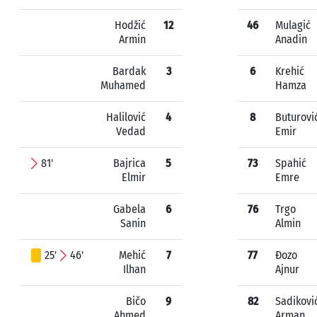
Hodžić
12
46
Mulagić
Armin
Anadin
Bardak
3
6
Krehić
Muhamed
Hamza
Halilović
4
8
Buturovi
Vedad
Emir
81'
Bajrica
5
73
Spahić
Elmir
Emre
Gabela
6
76
Trgo
Sanin
Almin
25'
46'
Mehić
7
77
Đozo
Ilhan
Ajnur
Bičo
9
82
Sadikovi
Ahmed
Arman