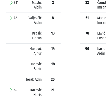
81'
Muslić
2
22
Čamd
Ajdin
Imra
46'
Valjevčić
8
61
Masl
Ajdin
Imra
Krašić
13
78
Lavić
Harun
Ensa
Hasović
14
96
Karić
Ajnur
Ajdin
Hasović
18
Bakir
Herak Adin
20
69'
Karović
21
Haris