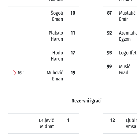
Šogolj
10
87
Mustafić
Eman
Emir
Plakalo
11
92
Azemlaha
Harun
Egzon
Hodo
17
93
Logo Ifet
Harun
99
Musić
69'
Muhović
19
Fuad
Eman
Rezervni igrači
Drljević
1
12
Ljubi
Midhat
Amsa