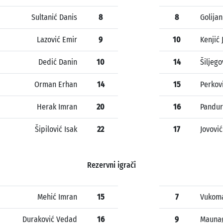
Sultanić Danis
8
8
Golijan
Lazović Emir
9
10
Kenjić 
Dedić Danin
10
14
Šiljego
Orman Erhan
14
15
Perkov
Herak Imran
20
16
Pandur
Šipilović Isak
22
17
Jovović
Rezervni igrači
Mehić Imran
15
7
Vukoma
Duraković Vedad
16
9
Mauna