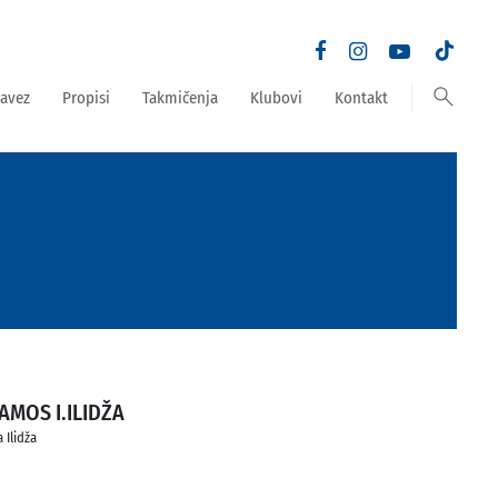
search
avez
Propisi
Takmičenja
Klubovi
Kontakt
FAMOS I.ILIDŽA
 Ilidža