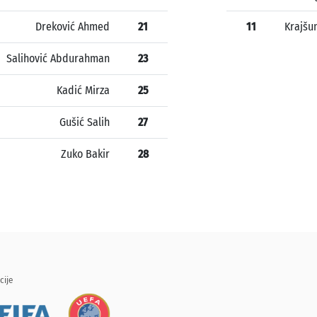
Dreković Ahmed
21
11
Krajšu
Salihović Abdurahman
23
Kadić Mirza
25
Gušić Salih
27
Zuko Bakir
28
cije