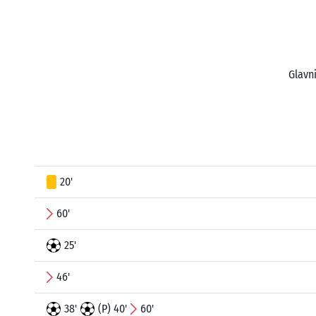
Glavni
20'
60'
25'
46'
38'
(P) 40'
60'