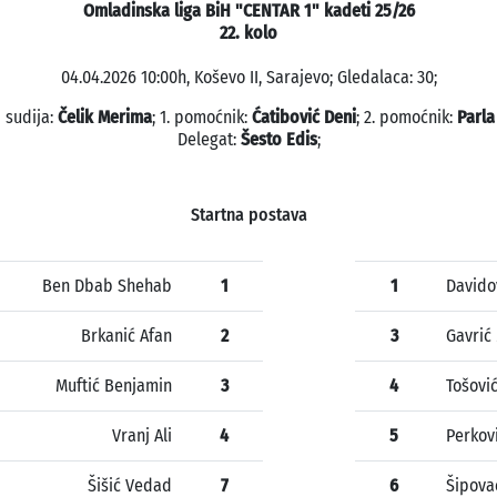
Omladinska liga BiH "CENTAR 1" kadeti 25/26
22. kolo
04.04.2026 10:00h, Koševo II, Sarajevo; Gledalaca: 30;
 sudija:
Čelik Merima
; 1. pomoćnik:
Ćatibović Deni
; 2. pomoćnik:
Parla
Delegat:
Šesto Edis
;
Startna postava
Ben Dbab Shehab
1
1
Davido
Brkanić Afan
2
3
Gavrić
Muftić Benjamin
3
4
Tošovi
Vranj Ali
4
5
Perkov
Šišić Vedad
7
6
Šipova