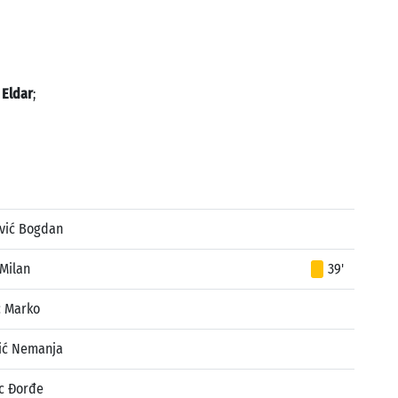
 Eldar
;
vić Bogdan
 Milan
39'
ć Marko
ić Nemanja
c Đorđe