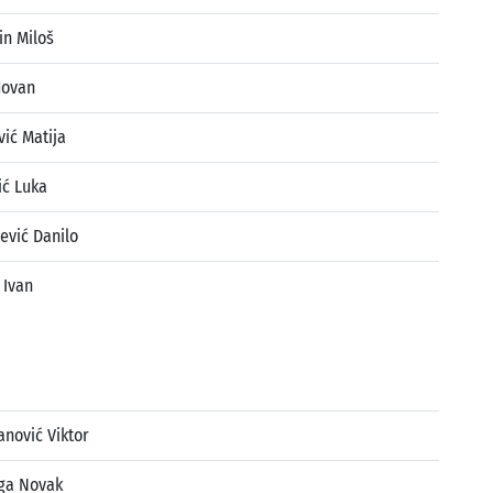
in Miloš
Jovan
vić Matija
ić Luka
ević Danilo
 Ivan
nović Viktor
ga Novak