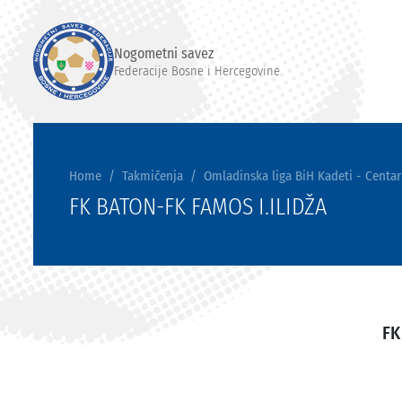
Nogometni savez
Federacije Bosne i Hercegovine
Home
Takmičenja
Omladinska liga BiH Kadeti - Centar
FK BATON-FK FAMOS I.ILIDŽA
FK