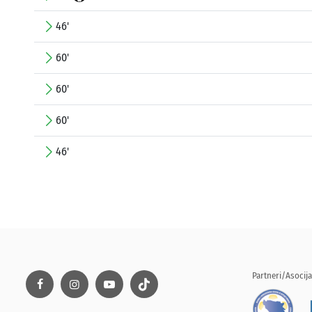
46'
60'
60'
60'
46'
Partneri/Asocija