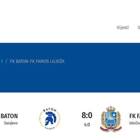
Vijesti
S
 1
FK BATON-FK FAMOS I.ILIDŽA
8:0
 BATON
FK 
Sarajevo
Istočna
4:0