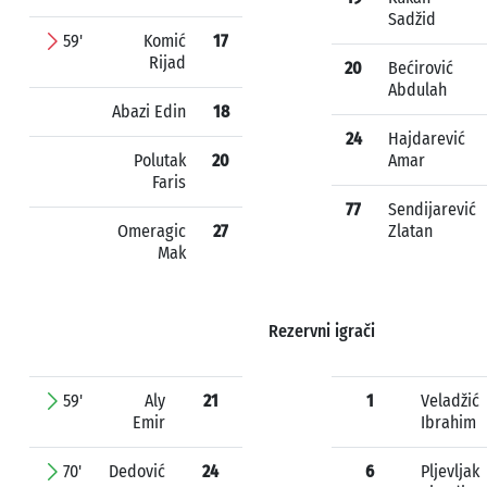
Sadžid
59'
Komić
17
Rijad
20
Bećirović
Abdulah
Abazi Edin
18
24
Hajdarević
Polutak
20
Amar
Faris
77
Sendijarević
Omeragic
27
Zlatan
Mak
Rezervni igrači
59'
Aly
21
1
Veladžić
Emir
Ibrahim
70'
Dedović
24
6
Pljevljak