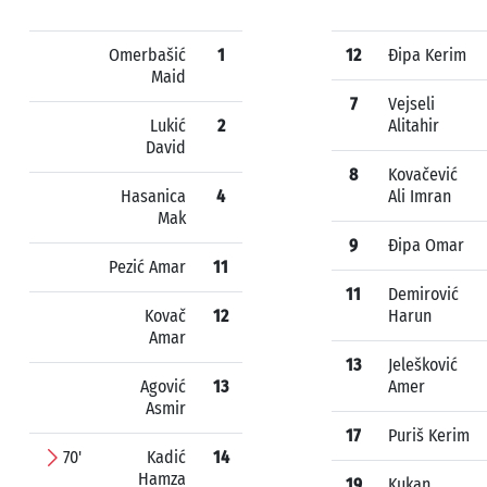
Omerbašić
1
12
Đipa Kerim
Maid
7
Vejseli
Lukić
2
Alitahir
David
8
Kovačević
Hasanica
4
Ali Imran
Mak
9
Đipa Omar
Pezić Amar
11
11
Demirović
Kovač
12
Harun
Amar
13
Jelešković
Agović
13
Amer
Asmir
17
Puriš Kerim
70'
Kadić
14
Hamza
19
Kukan