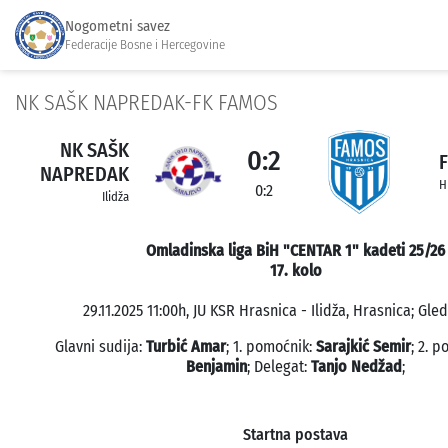
Nogometni savez
Federacije Bosne i Hercegovine
NK SAŠK NAPREDAK-FK FAMOS
NK SAŠK
0:2
NAPREDAK
H
0:2
Ilidža
Omladinska liga BiH "CENTAR 1" kadeti 25/26
17. kolo
29.11.2025 11:00h, JU KSR Hrasnica - Ilidža, Hrasnica; Gled
Glavni sudija:
Turbić Amar
; 1. pomoćnik:
Sarajkić Semir
; 2. 
Benjamin
; Delegat:
Tanjo Nedžad
;
Startna postava