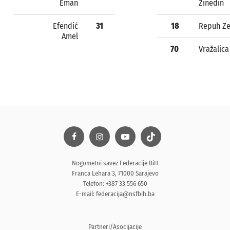
Eman
Zinedin
Efendić
31
18
Repuh Ze
Amel
70
Vražalica
Nogometni savez Federacije BiH
Franca Lehara 3, 71000 Sarajevo
Telefon: +387 33 556 650
E-mail:
federacija@nsfbih.ba
Partneri/Asocijacije