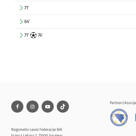
71'
64'
71'
74'
Partneri/Asocija
Nogometni savez Federacije BiH
Franca Lehara 3, 71000 Sarajevo