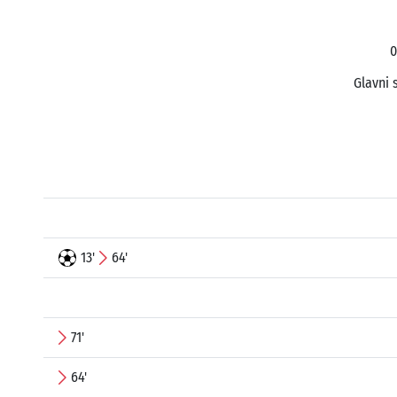
0
Glavni 
13'
64'
71'
64'