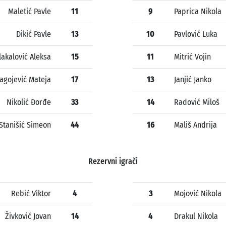
Maletić Pavle
11
9
Paprica Nikola
Dikić Pavle
13
10
Pavlović Luka
lakalović Aleksa
15
11
Mitrić Vojin
agojević Mateja
17
13
Janjić Janko
Nikolić Đorđe
33
14
Radović Miloš
Stanišić Simeon
44
16
Mališ Andrija
Rezervni igrači
Rebić Viktor
4
3
Mojović Nikola
Živković Jovan
14
4
Drakul Nikola