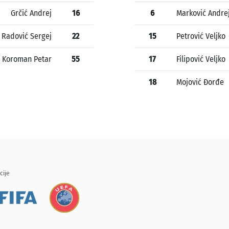
Grčić Andrej
16
6
Marković Andre
Radović Sergej
22
15
Petrović Veljko
Koroman Petar
55
17
Filipović Veljko
18
Mojović Đorđe
cije