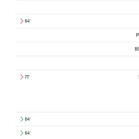
64'
P
Bl
71'
64'
64'