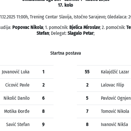
17. kolo
1.12.2025 11:00h, Trening Centar Slavija, Istočno Sarajevo; Gledalaca: 2
sudija:
Popovac Nikola
; 1. pomoćnik:
Bjelica Miroslav
; 2. pomoćnik:
Te
Stefan
; Delegat:
Slagalo Petar
;
Startna postava
Jovanović Luka
1
55
Kalajdžić Lazar
Cicović Pavle
2
2
Lalovac Filip
Nikolić Danilo
6
5
Pavlović Ognjen
Motika Đorđe
8
7
Tomović Nikola
Savić Stefan
9
8
Ivanović Nikša