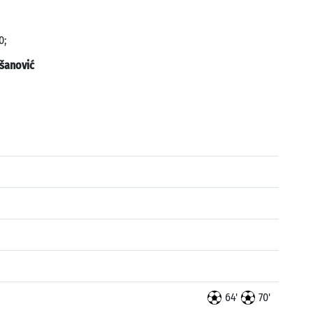
0;
šanović
64'
70'