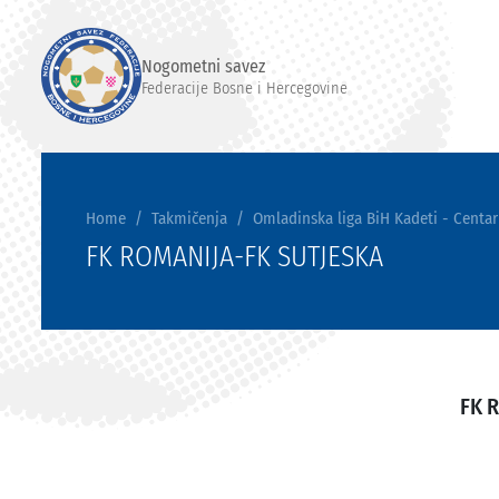
Nogometni savez
Federacije Bosne i Hercegovine
Home
Takmičenja
Omladinska liga BiH Kadeti - Centar
FK ROMANIJA-FK SUTJESKA
FK 