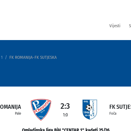
Vijesti
S
 1
FK ROMANIJA-FK SUTJESKA
2:3
ROMANIJA
FK SUTJ
Pale
Foča
1:0
Omladinska liga BiH "CENTAR 1" kadeti 25/26