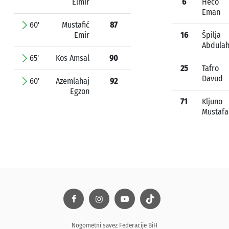
Elmir
6
Heco
Eman
60'
Mustafić
87
Emir
16
Špilja
Abdula
65'
Kos Amsal
90
25
Tafro
Davud
60'
Azemlahaj
92
Egzon
71
Kljuno
Mustafa
Nogometni savez Federacije BiH