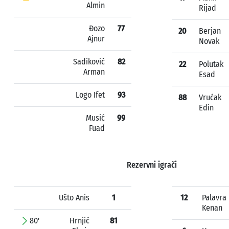
Almin
Rijad
Đozo
77
20
Berjan
Ajnur
Novak
Sadiković
82
22
Polutak
Arman
Esad
Logo Ifet
93
88
Vrućak
Edin
Musić
99
Fuad
Rezervni igrači
Ušto Anis
1
12
Palavra
Kenan
80'
Hrnjić
81