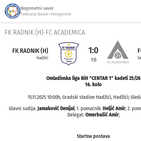
Nogometni savez
Federacije Bosne i Hercegovine
FK RADNIK (H)-FC ACADEMICA
1:0
FK RADNIK (H)
F
Hadžići
Sa
1:0
Omladinska liga BiH "CENTAR 1" kadeti 25/26
16. kolo
15.11.2025 10:00h, Gradski stadion Hadžići, Hadžići; Gled
Glavni sudija:
Jamaković Denijal
; 1. pomoćnik:
Heljić Amir
; 2. po
Delegat:
Omerbašić Amir
;
Startna postava