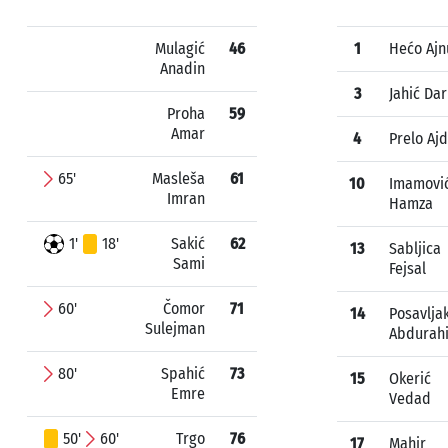
Mulagić
46
1
Hećo Ajn
Anadin
3
Jahić Dar
Proha
59
Amar
4
Prelo Ajd
65'
Masleša
61
10
Imamovi
Imran
Hamza
1'
18'
Sakić
62
13
Sabljica
Sami
Fejsal
60'
Čomor
71
14
Posavlja
Sulejman
Abdurah
80'
Spahić
73
15
Okerić
Emre
Vedad
50'
60'
Trgo
76
17
Mahir