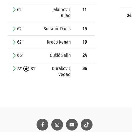
62'
Jakupović
11
Rijad
24
62'
Sultanić Danis
15
62'
Krećo Kenan
19
66'
Gušić Salih
24
72'
81'
Duraković
36
Vedad