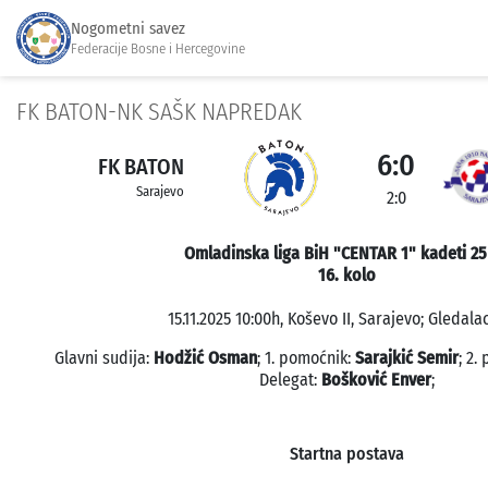
Nogometni savez
Federacije Bosne i Hercegovine
FK BATON-NK SAŠK NAPREDAK
6:0
FK BATON
Sarajevo
2:0
Omladinska liga BiH "CENTAR 1" kadeti 25
16. kolo
15.11.2025 10:00h, Koševo II, Sarajevo; Gledalac
Glavni sudija:
Hodžić Osman
; 1. pomoćnik:
Sarajkić Semir
; 2.
Delegat:
Bošković Enver
;
Startna postava