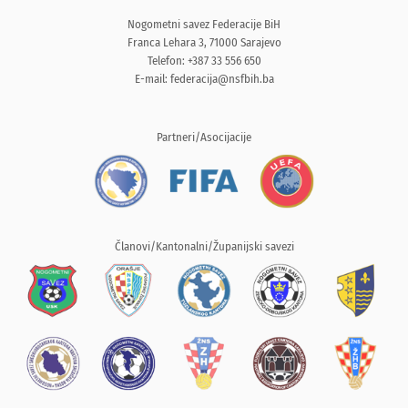
Nogometni savez Federacije BiH
Franca Lehara 3, 71000 Sarajevo
Telefon: +387 33 556 650
E-mail:
federacija@nsfbih.ba
Partneri/Asocijacije
Članovi/Kantonalni/Županijski savezi