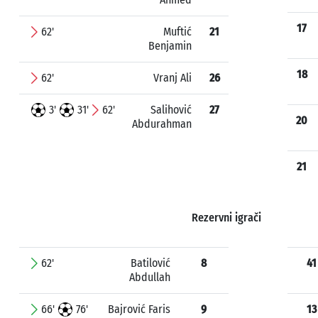
17
62'
Muftić
21
Benjamin
18
62'
Vranj Ali
26
3'
31'
62'
Salihović
27
20
Abdurahman
21
Rezervni igrači
62'
Batilović
8
41
Abdullah
66'
76'
Bajrović Faris
9
13