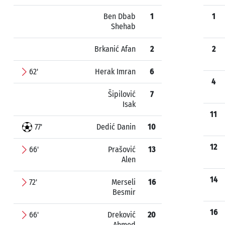
Ben Dbab
1
1
Shehab
Brkanić Afan
2
2
62'
Herak Imran
6
4
Šipilović
7
Isak
11
77'
Dedić Danin
10
12
66'
Prašović
13
Alen
14
72'
Merseli
16
Besmir
16
66'
Dreković
20
Ahmed