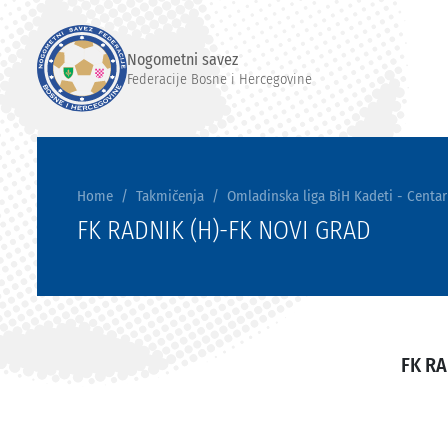
Nogometni savez
Federacije Bosne i Hercegovine
Home
Takmičenja
Omladinska liga BiH Kadeti - Centar
FK RADNIK (H)-FK NOVI GRAD
FK RA