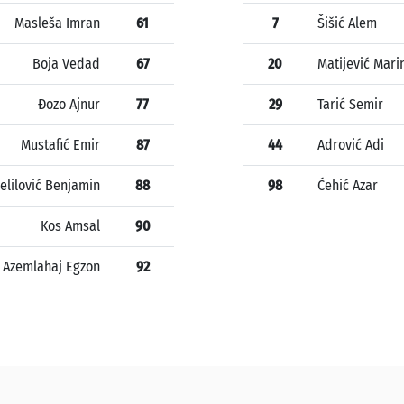
Masleša Imran
61
7
Šišić Alem
Boja Vedad
67
20
Matijević Mari
Đozo Ajnur
77
29
Tarić Semir
Mustafić Emir
87
44
Adrović Adi
elilović Benjamin
88
98
Ćehić Azar
Kos Amsal
90
Azemlahaj Egzon
92