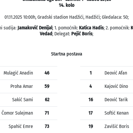
14. kolo
01.11.2025 10:00h, Gradski stadion Hadžići, Hadžići; Gledalaca: 50;
ni sudija:
Jamaković Denijal
; 1. pomoćnik:
Katica Hadis
; 2. pomoćnik:
K
Vedad
; Delegat:
Pejić Boris
;
Startna postava
Mulagić Anadin
46
1
Deović Afan
Proha Amar
59
4
Kajović Dino
Sakić Sami
62
16
Deović Tarik
Čomor Sulejman
71
17
Softić Kenan
Spahić Emre
73
19
Zavišić Boris