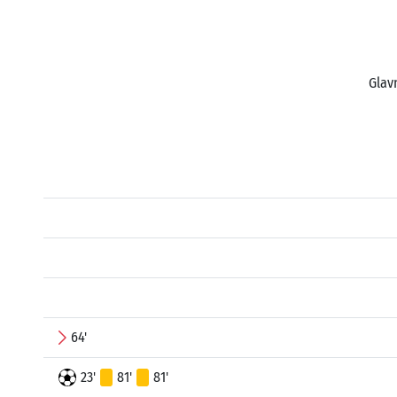
Glav
64'
23'
81'
81'