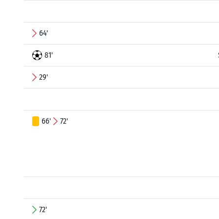
64'
81'
29'
66'
72'
72'