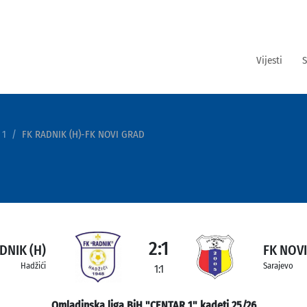
Vijesti
S
 1
FK RADNIK (H)-FK NOVI GRAD
2:1
DNIK (H)
FK NOV
Hadžići
Sarajevo
1:1
Omladinska liga BiH "CENTAR 1" kadeti 25/26