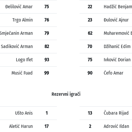
Đelilović Amar
75
22
Hadžić Benjam
Trgo Almin
76
23
Đulović Ajnur
Smječanin Arman
79
62
Muharemović 
Sadiković Arman
82
70
Džihanić Edim
Logo Ifet
93
75
Ivković Dorian
Musić Fuad
99
90
Ćefo Amar
Rezervni igrači
Ušto Anis
1
13
Čubara Rijad
Aletić Harun
17
2
Adrović Ildan