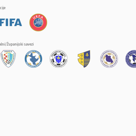
cije
lni/Županijski savezi