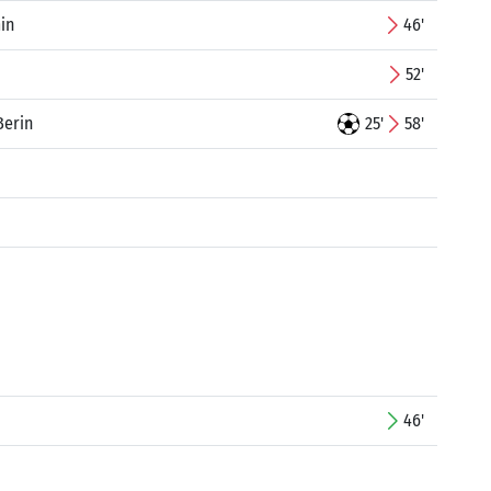
in
46'
52'
Berin
25'
58'
46'