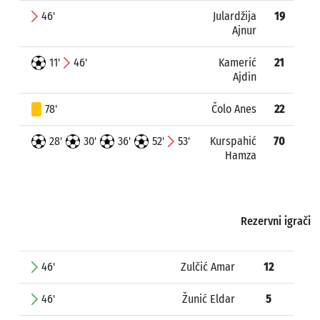
46'
Julardžija
19
Ajnur
11'
46'
Kamerić
21
Ajdin
78'
Čolo Anes
22
28'
30'
36'
52'
53'
Kurspahić
70
Hamza
Rezervni igrači
46'
Zulčić Amar
12
46'
Žunić Eldar
5