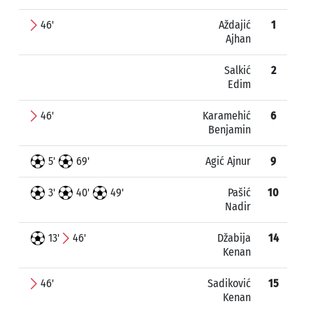
46'
Aždajić
1
Ajhan
Salkić
2
Edim
46'
Karamehić
6
Benjamin
5'
69'
Agić Ajnur
9
3'
40'
49'
Pašić
10
Nadir
13'
46'
Džabija
14
Kenan
46'
Sadiković
15
Kenan