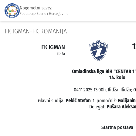
Nogometni savez
Federacije Bosne i Hercegovine
FK IGMAN-FK ROMANIJA
1
FK IGMAN
Ilidža
Omladinska liga BiH "CENTAR 1"
14. kolo
04.11.2025 13:00h, Ilidža, Ilidža; 
Glavni sudija:
Pekić Stefan
; 1. pomoćnik:
Golijanin
Delegat:
Pušara Aleksa
Startna postava