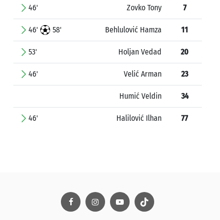
46'
Zovko Tony
7
46'
58'
Behlulović Hamza
11
53'
Holjan Vedad
20
46'
Velić Arman
23
Humić Veldin
34
46'
Halilović Ilhan
77