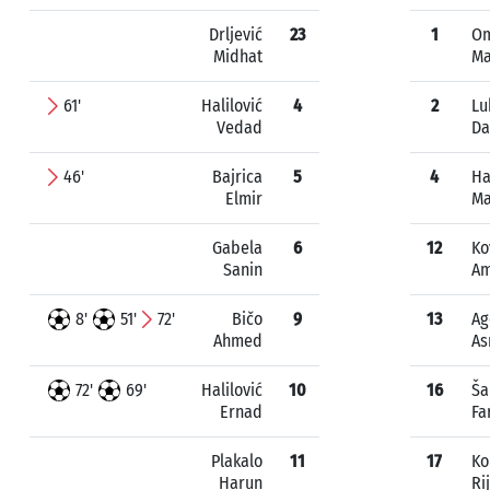
Drljević
23
1
Om
Midhat
Ma
61'
Halilović
4
2
Lu
Vedad
Da
46'
Bajrica
5
4
Ha
Elmir
M
Gabela
6
12
Ko
Sanin
Am
8'
51'
72'
Bičo
9
13
Ag
Ahmed
As
72'
69'
Halilović
10
16
Š
Ernad
Fa
Plakalo
11
17
Ko
Harun
Ri