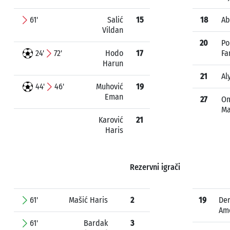
61'
Salić
15
18
Ab
Vildan
20
Po
24'
72'
Hodo
17
Fa
Harun
21
Al
44'
46'
Muhović
19
Eman
27
Om
M
Karović
21
Haris
Rezervni igrači
61'
Mašić Haris
2
19
Der
Am
61'
Bardak
3