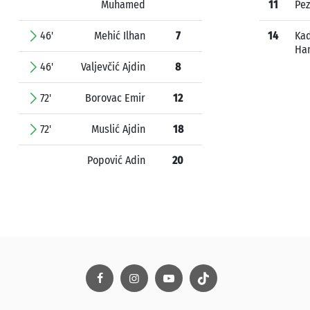
Muhamed
11
Pez
46'
Mehić Ilhan
7
14
Kad
Ha
46'
Valjevčić Ajdin
8
72'
Borovac Emir
12
72'
Muslić Ajdin
18
Popović Adin
20