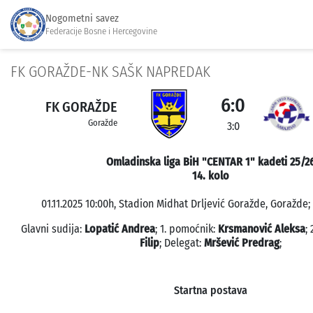
Nogometni savez
Federacije Bosne i Hercegovine
FK GORAŽDE-NK SAŠK NAPREDAK
6:0
FK GORAŽDE
Goražde
3:0
Omladinska liga BiH "CENTAR 1" kadeti 25/2
14. kolo
01.11.2025 10:00h, Stadion Midhat Drljević Goražde, Goražde;
Glavni sudija:
Lopatić Andrea
; 1. pomoćnik:
Krsmanović Aleksa
;
Filip
; Delegat:
Mršević Predrag
;
Startna postava