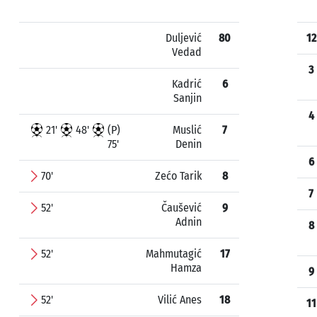
Duljević
80
12
Vedad
3
Kadrić
6
Sanjin
4
21'
48'
(P)
Muslić
7
75'
Denin
6
70'
Zećo Tarik
8
7
52'
Čaušević
9
Adnin
8
52'
Mahmutagić
17
Hamza
9
52'
Vilić Anes
18
11