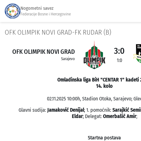
Nogometni savez
Federacije Bosne i Hercegovine
OFK OLIMPIK NOVI GRAD-FK RUDAR (B)
3:0
OFK OLIMPIK NOVI GRAD
Sarajevo
1:0
Omladinska liga BiH "CENTAR 1" kadeti 
14. kolo
02.11.2025 10:00h, Stadion Otoka, Sarajevo; Gle
Glavni sudija:
Jamaković Denijal
; 1. pomoćnik:
Sarajkić Semi
Eldar
; Delegat:
Omerbašić Amir
;
Startna postava