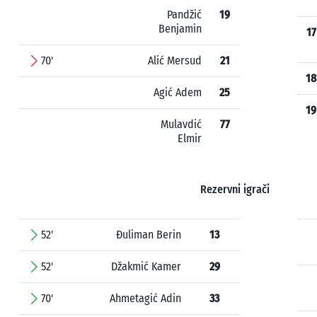
Pandžić
19
Benjamin
17
70'
Alić Mersud
21
18
Agić Adem
25
19
Mulavdić
77
Elmir
Rezervni igrači
52'
Đuliman Berin
13
52'
Džakmić Kamer
29
70'
Ahmetagić Adin
33