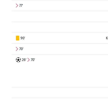
77'
90'
K
70'
26'
70'