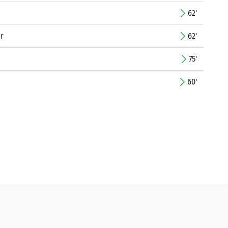
62'
ir
62'
75'
60'