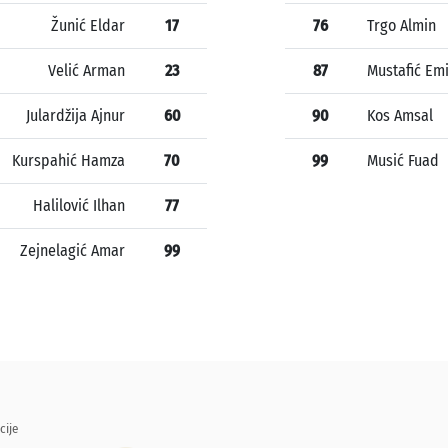
Žunić Eldar
17
76
Trgo Almin
Velić Arman
23
87
Mustafić Em
Julardžija Ajnur
60
90
Kos Amsal
Kurspahić Hamza
70
99
Musić Fuad
Halilović Ilhan
77
Zejnelagić Amar
99
cije