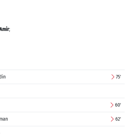
 Amir
;
din
75'
60'
jman
62'
e