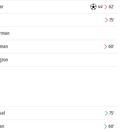
ar
44'
62'
75'
Arman
rman
60'
gzon
sal
75'
an
60'