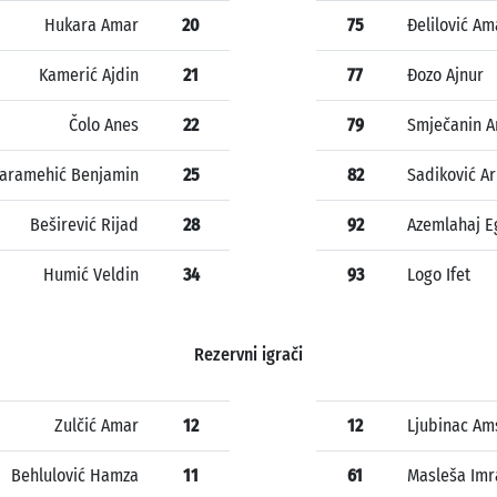
Hukara Amar
20
75
Đelilović Am
Kamerić Ajdin
21
77
Đozo Ajnur
Čolo Anes
22
79
Smječanin 
aramehić Benjamin
25
82
Sadiković A
Beširević Rijad
28
92
Azemlahaj E
Humić Veldin
34
93
Logo Ifet
Rezervni igrači
Zulčić Amar
12
12
Ljubinac Am
Behlulović Hamza
11
61
Masleša Imr