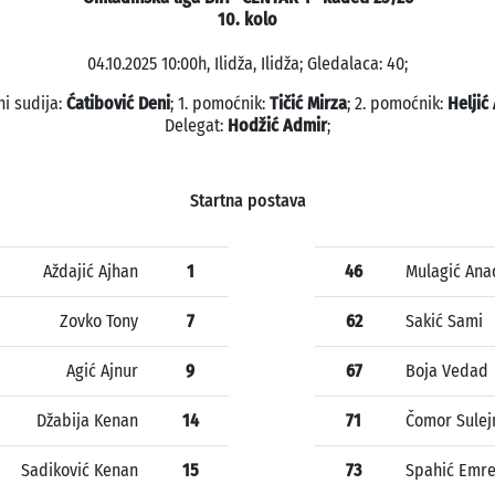
10. kolo
04.10.2025 10:00h, Ilidža, Ilidža; Gledalaca: 40;
ni sudija:
Ćatibović Deni
; 1. pomoćnik:
Tičić Mirza
; 2. pomoćnik:
Heljić
Delegat:
Hodžić Admir
;
Startna postava
Aždajić Ajhan
1
46
Mulagić Ana
Zovko Tony
7
62
Sakić Sami
Agić Ajnur
9
67
Boja Vedad
Džabija Kenan
14
71
Čomor Sule
Sadiković Kenan
15
73
Spahić Emr