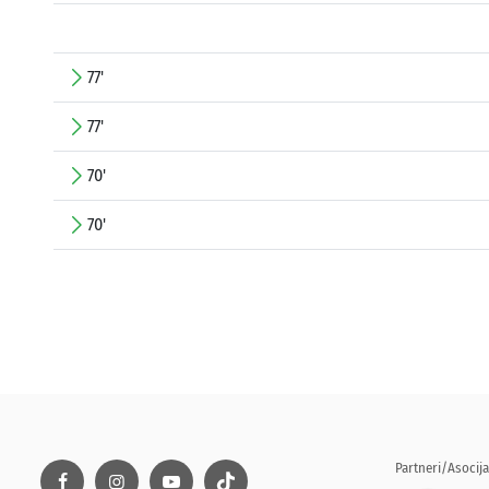
77'
77'
70'
70'
Partneri/Asocija