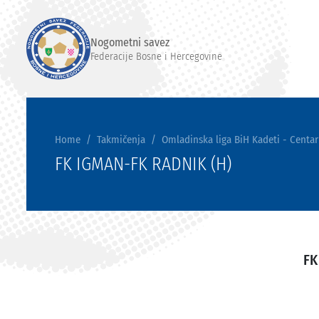
Nogometni savez
Federacije Bosne i Hercegovine
Home
Takmičenja
Omladinska liga BiH Kadeti - Centar
FK IGMAN-FK RADNIK (H)
FK