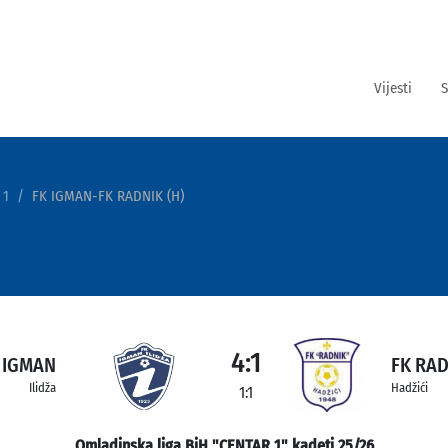
Vijesti
S
 1
FK IGMAN-FK RADNIK (H)
4:1
 IGMAN
FK RAD
Ilidža
Hadžići
1:1
Omladinska liga BiH "CENTAR 1" kadeti 25/26