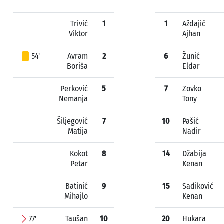
Trivić
1
1
Aždajić
Viktor
Ajhan
54'
Avram
2
6
Žunić
Boriša
Eldar
Perković
5
7
Zovko
Nemanja
Tony
Šiljegović
7
10
Pašić
Matija
Nadir
Kokot
8
14
Džabija
Petar
Kenan
Batinić
9
15
Sadiković
Mihajlo
Kenan
77'
Taušan
10
20
Hukara