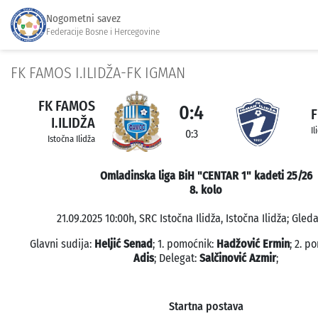
Nogometni savez
Federacije Bosne i Hercegovine
FK FAMOS I.ILIDŽA-FK IGMAN
FK FAMOS
0:4
F
I.ILIDŽA
Il
0:3
Istočna Ilidža
Omladinska liga BiH "CENTAR 1" kadeti 25/26
8. kolo
21.09.2025 10:00h, SRC Istočna Ilidža, Istočna Ilidža; Gleda
Glavni sudija:
Heljić Senad
; 1. pomoćnik:
Hadžović Ermin
; 2. p
Adis
; Delegat:
Salčinović Azmir
;
Startna postava