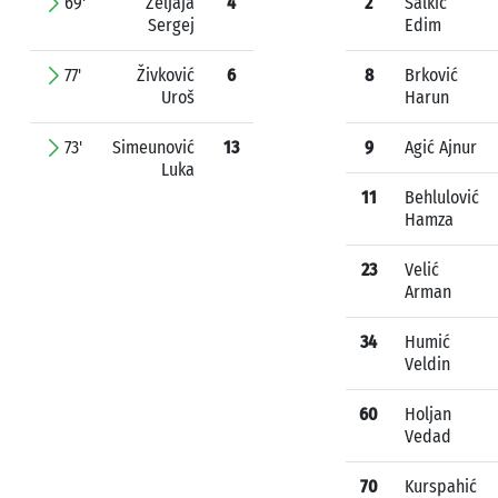
69'
Zeljaja
4
2
Salkić
Sergej
Edim
77'
Živković
6
8
Brković
Uroš
Harun
73'
Simeunović
13
9
Agić Ajnur
Luka
11
Behlulović
Hamza
23
Velić
Arman
34
Humić
Veldin
60
Holjan
Vedad
70
Kurspahić