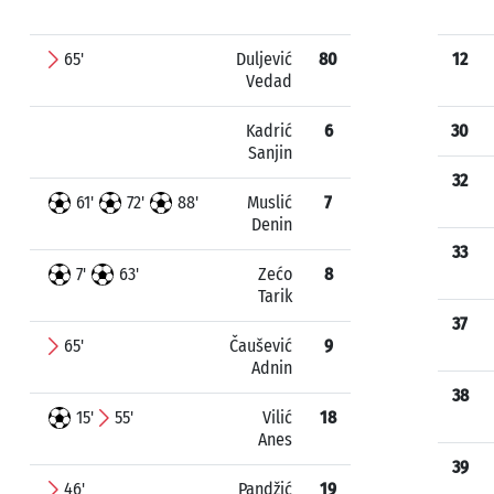
65'
Duljević
80
12
Vedad
Kadrić
6
30
Sanjin
32
61'
72'
88'
Muslić
7
Denin
33
7'
63'
Zećo
8
Tarik
37
65'
Čaušević
9
Adnin
38
15'
55'
Vilić
18
Anes
39
46'
Pandžić
19