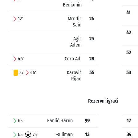
Benjamin
41
12'
Mrnđić
24
Said
42
Agić
25
Adem
52
46'
Cero Adi
28
37'
46'
Karović
55
53
Rijad
Rezervni igrači
65'
Kanlić Harun
99
17
65'
75'
Đuliman
13
34