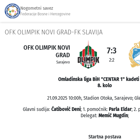
Nogometni savez
Federacije Bosne i Hercegovine
OFK OLIMPIK NOVI GRAD-FK SLAVIJA
OFK OLIMPIK NOVI
7:3
GRAD
2:2
Sarajevo
Omladinska liga BiH "CENTAR 1" kadeti
8. kolo
21.09.2025 10:00h, Stadion Otoka, Sarajevo; Gl
Glavni sudija:
Ćatibović Deni
; 1. pomoćnik:
Parla Eldar
; 2.
Delegat:
Memić Mugdin
;
Startna postava