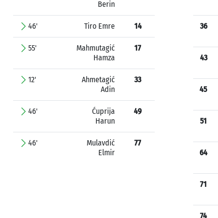
Berin
46'
Tiro Emre
14
36
55'
Mahmutagić
17
Hamza
43
12'
Ahmetagić
33
Adin
45
46'
Ćuprija
49
Harun
51
46'
Mulavdić
77
Elmir
64
71
74