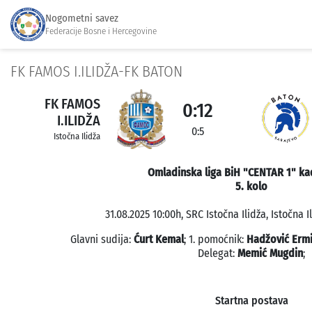
Nogometni savez
Federacije Bosne i Hercegovine
FK FAMOS I.ILIDŽA-FK BATON
FK FAMOS
0:12
I.ILIDŽA
0:5
Istočna Ilidža
Omladinska liga BiH "CENTAR 1" kad
5. kolo
31.08.2025 10:00h, SRC Istočna Ilidža, Istočna I
Glavni sudija:
Ćurt Kemal
; 1. pomoćnik:
Hadžović Erm
Delegat:
Memić Mugdin
;
Startna postava