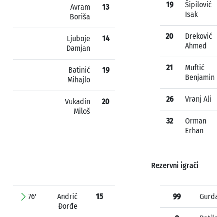
19
Šipilović
Avram
13
Isak
Boriša
20
Dreković
Ljuboje
14
Ahmed
Damjan
21
Muftić
Batinić
19
Benjamin
Mihajlo
26
Vranj Ali
Vukadin
20
Miloš
32
Orman
Erhan
Rezervni igrači
76'
Andrić
15
99
Gurd
Đorđe