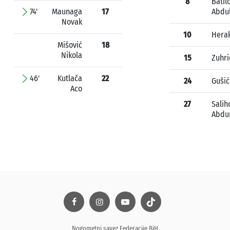
8
Batil
74'
Maunaga
17
Abdu
Novak
10
Hera
Mišović
18
Nikola
15
Zuhr
46'
Kutlača
22
24
Gušić
Aco
27
Salih
Abdu
Nogometni savez Federacije BiH