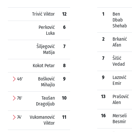
Trivić Viktor
12
1
Ben
Dbab
Shehab
Perković
6
Luka
2
Brkanić
Afan
Šiljegović
7
Matija
7
Šišić
Vedad
Kokot Petar
8
9
Lazović
46'
Bošković
9
Emir
Mihajlo
13
Prašović
76'
Taušan
10
Alen
Dragoljub
16
Merseli
74'
Vukomanović
11
Besmir
Viktor