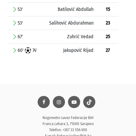
53'
Batilović Abdullah
15
53'
Salihović Abdurahman
23
67'
Zuhrić Vedad
25
60'
74'
Jakupović Rijad
27
Nogometni savez Federacije BiH
Franca Lehara 3, 71000 Sarajevo
Telefon: +387 33 556 650
E-mail:
federacija@nsfbih.ba