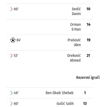
60'
Dedić
10
Danin
Orman
14
Erhan
84'
Prašović
19
Alen
53'
Dreković
21
Ahmed
Rezervni igrači
46'
Ben Dbab Shehab
1
60'
Gušić Salih
13