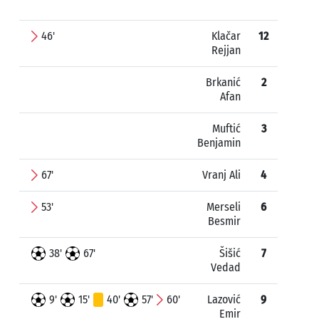
46'
Klačar
12
Rejjan
Brkanić
2
Afan
Muftić
3
Benjamin
67'
Vranj Ali
4
53'
Merseli
6
Besmir
38'
67'
Šišić
7
Vedad
9'
15'
40'
57'
60'
Lazović
9
Emir