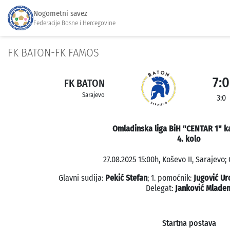
Nogometni savez
Federacije Bosne i Hercegovine
FK BATON-FK FAMOS
7:0
FK BATON
Sarajevo
3:0
Omladinska liga BiH "CENTAR 1" ka
4. kolo
27.08.2025 15:00h, Koševo II, Sarajevo;
Glavni sudija:
Pekić Stefan
; 1. pomoćnik:
Jugović Ur
Delegat:
Janković Mlade
Startna postava