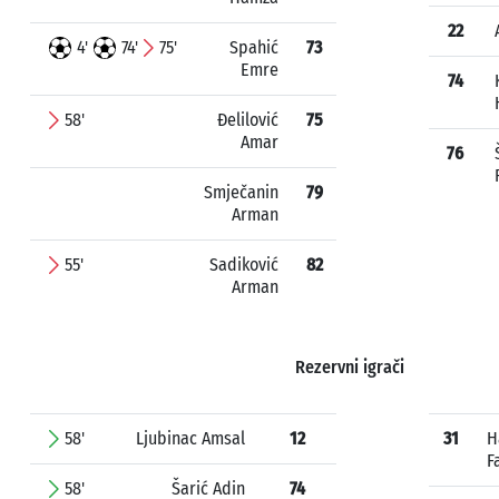
22
4'
74'
75'
Spahić
73
Emre
74
58'
Đelilović
75
Amar
76
Smječanin
79
Arman
55'
Sadiković
82
Arman
Rezervni igrači
58'
Ljubinac Amsal
12
31
H
F
58'
Šarić Adin
74