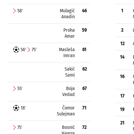
58'
Mulagić
46
1
Anadin
Proha
59
2
Amar
12
56'
75'
Masleša
61
Imran
14
Sakić
62
Sami
16
55'
Boja
67
Vedad
17
18'
Čomor
71
19
Sulejman
21
75'
Bosnić
72
Hamza