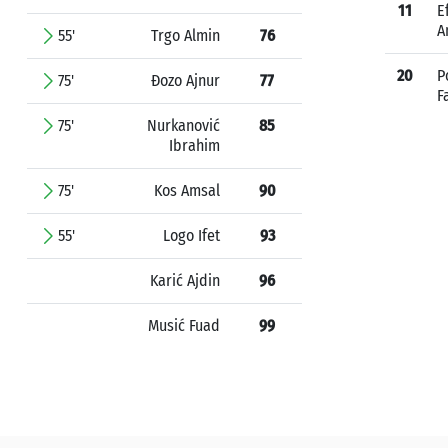
11
E
A
55'
Trgo Almin
76
20
P
75'
Đozo Ajnur
77
F
75'
Nurkanović
85
Ibrahim
75'
Kos Amsal
90
55'
Logo Ifet
93
Karić Ajdin
96
Musić Fuad
99