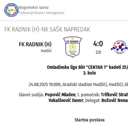
Nogometni savez
Federacije Bosne i Hercegovine
FK RADNIK (H)-NK SAŠK NAPREDAK
4:0
FK RADNIK (H)
Hadžići
2:0
Omladinska liga BiH "CENTAR 1" kadeti 25
3. kolo
24.08.2025 10:00h, Gradski stadion Hadžići, Hadžići; G
Glavni sudija:
Popović Mladen
; 1. pomoćnik:
Trifković Stra
Vukašinović Davor
; Delegat:
Božović Nena
Startna postava