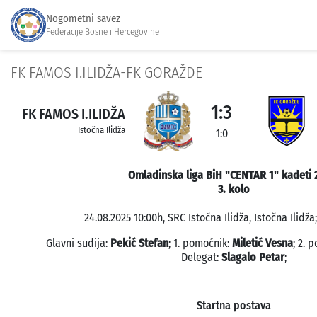
Nogometni savez
Federacije Bosne i Hercegovine
FK FAMOS I.ILIDŽA-FK GORAŽDE
1:3
FK FAMOS I.ILIDŽA
Istočna Ilidža
1:0
Omladinska liga BiH "CENTAR 1" kadeti 
3. kolo
24.08.2025 10:00h, SRC Istočna Ilidža, Istočna Ilidža
Glavni sudija:
Pekić Stefan
; 1. pomoćnik:
Miletić Vesna
; 2. 
Delegat:
Slagalo Petar
;
Startna postava