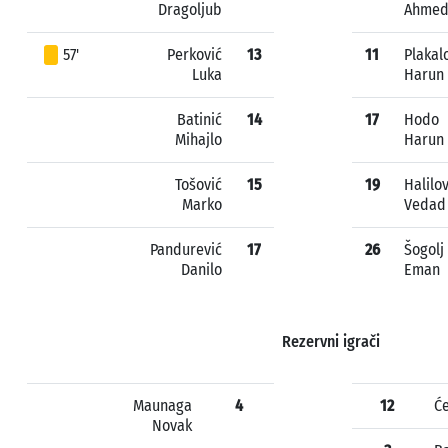
Dragoljub
Ahme
57'
Perković
13
11
Plakal
Luka
Harun
Batinić
14
17
Hodo
Mihajlo
Harun
Tošović
15
19
Halilov
Marko
Vedad
Pandurević
17
26
Šogolj
Danilo
Eman
Rezervni igrači
Maunaga
4
12
Ć
Novak