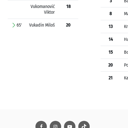
3
B
Vukomanović
18
Viktor
8
Ma
65'
Vukadin Miloš
20
13
Kr
14
Ha
15
B
20
Po
21
Ka