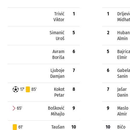
Trivić
1
1
Drljevi
Viktor
Midha
Simanić
5
2
Huban
Uroš
Almin
Avram
6
5
Bajric
Boriša
Elmir
Ljuboje
7
6
Gabel
Damjan
Sanin
17'
85'
Kokot
8
7
Jašar
Petar
Danin
65'
Bošković
9
9
Maslo
Mihajlo
Almir
61'
Taušan
10
10
Bičo