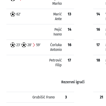
Marko
62'
Marić
13
14
Ante
Pejić
14
16
Ivano
23'
28'
59'
Ćorluka
16
17
Antonio
Petrović
17
18
Filip
Rezervni igrači
Grubišić Frano
3
21