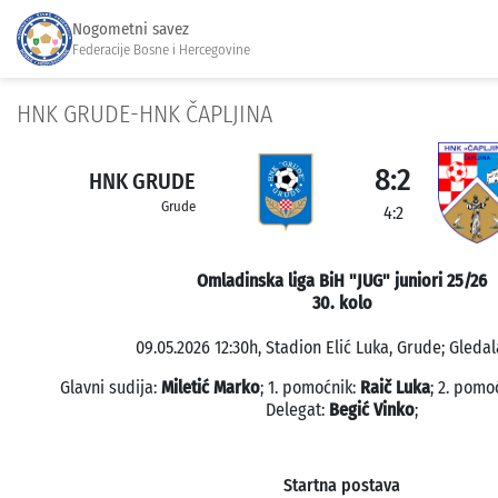
Nogometni savez
Federacije Bosne i Hercegovine
HNK GRUDE-HNK ČAPLJINA
8:2
HNK GRUDE
Grude
4:2
Omladinska liga BiH "JUG" juniori 25/26
30. kolo
09.05.2026 12:30h, Stadion Elić Luka, Grude; Gledal
Glavni sudija:
Miletić Marko
; 1. pomoćnik:
Raič Luka
; 2. pomo
Delegat:
Begić Vinko
;
Startna postava