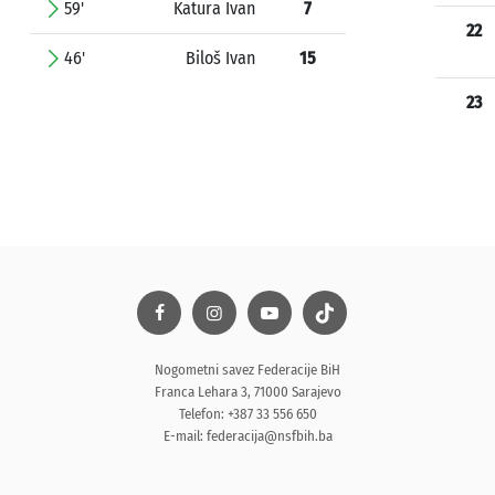
59'
Katura Ivan
7
22
46'
Biloš Ivan
15
23
Nogometni savez Federacije BiH
Franca Lehara 3, 71000 Sarajevo
Telefon: +387 33 556 650
E-mail:
federacija@nsfbih.ba