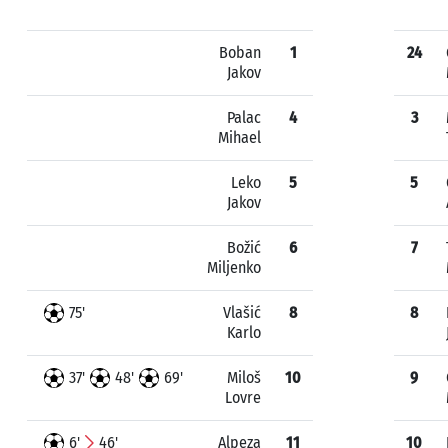
Boban
1
24
Jakov
Palac
4
3
Mihael
Leko
5
5
Jakov
Božić
6
7
Miljenko
75'
Vlašić
8
8
Karlo
37'
48'
69'
Miloš
10
9
Lovre
6'
46'
Alpeza
11
10