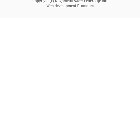
Copyright (c) Nogometni savez Federacije BiH
Web development
Promotim