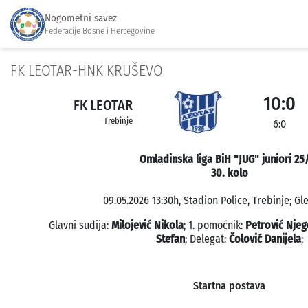
Nogometni savez
Federacije Bosne i Hercegovine
FK LEOTAR-HNK KRUŠEVO
10:0
FK LEOTAR
Trebinje
6:0
Omladinska liga BiH "JUG" juniori 25
30. kolo
09.05.2026 13:30h, Stadion Police, Trebinje; Gl
Glavni sudija:
Milojević Nikola
; 1. pomoćnik:
Petrović Njeg
Stefan
; Delegat:
Čolović Danijela
;
Startna postava