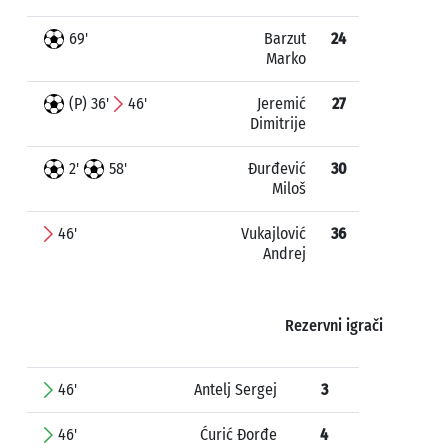
69'
Barzut
24
Marko
(P) 36'
46'
Jeremić
27
Dimitrije
2'
58'
Đurđević
30
Miloš
46'
Vukajlović
36
Andrej
Rezervni igrači
46'
Antelj Sergej
3
46'
Ćurić Đorđe
4