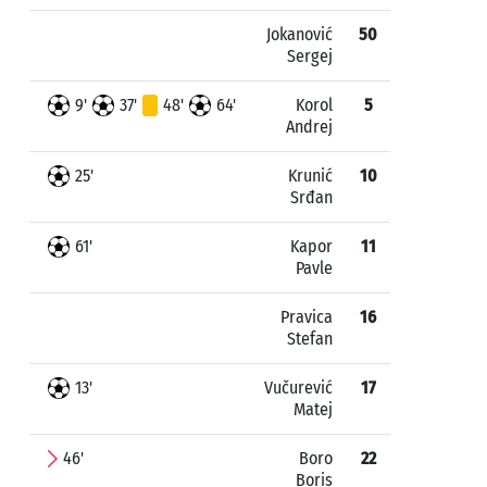
Jokanović
50
Sergej
9'
37'
48'
64'
Korol
5
Andrej
25'
Krunić
10
Srđan
61'
Kapor
11
Pavle
Pravica
16
Stefan
13'
Vučurević
17
Matej
46'
Boro
22
Boris