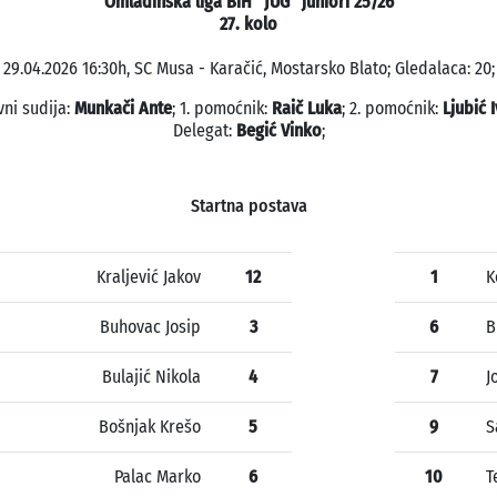
Omladinska liga BiH "JUG" juniori 25/26
27. kolo
29.04.2026 16:30h, SC Musa - Karačić, Mostarsko Blato; Gledalaca: 20;
vni sudija:
Munkači Ante
; 1. pomoćnik:
Raič Luka
; 2. pomoćnik:
Ljubić 
Delegat:
Begić Vinko
;
Startna postava
Kraljević Jakov
12
1
K
Buhovac Josip
3
6
B
Bulajić Nikola
4
7
J
Bošnjak Krešo
5
9
S
Palac Marko
6
10
T