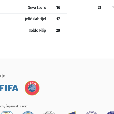
Ševo Lovro
16
21
P
Jelić Gabrijel
17
Soldo Filip
20
cije
lni/Županijski savezi