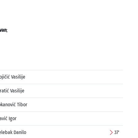
Ivan
;
ojičić Vasilije
ratić Vasilije
okanović Tibor
avić Igor
elebak Danilo
37'