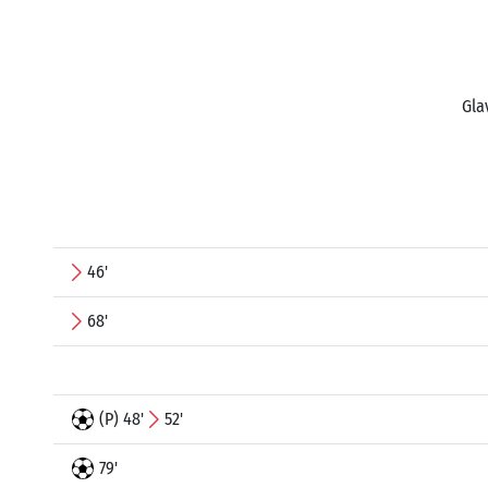
Gla
46'
68'
(P) 48'
52'
79'