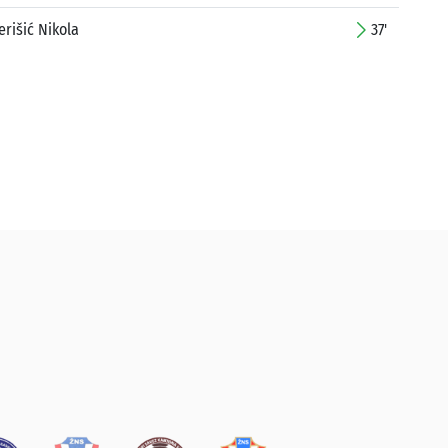
erišić Nikola
37'