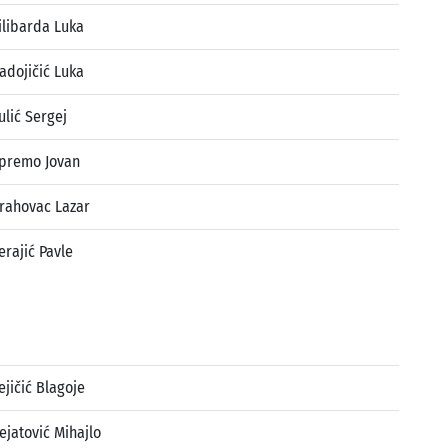
ilibarda Luka
adojičić Luka
ulić Sergej
premo Jovan
rahovac Lazar
erajić Pavle
ejičić Blagoje
ejatović Mihajlo