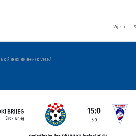
Vijesti
S
NK ŠIROKI BRIJEG-FK VELEŽ
15:0
KI BRIJEG
Široki Brijeg
5:0