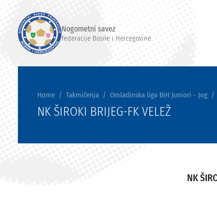
Nogometni savez
Federacije Bosne i Hercegovine
Home
Takmičenja
Omladinska liga BiH Juniori - Jug
NK ŠIROKI BRIJEG-FK VELEŽ
NK ŠIRO