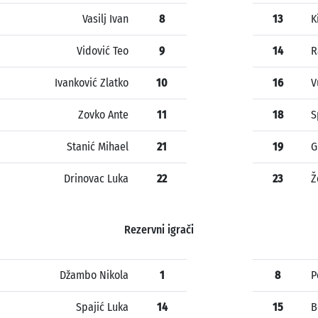
Vasilj Ivan
8
13
K
Vidović Teo
9
14
R
Ivanković Zlatko
10
16
V
Zovko Ante
11
18
S
Stanić Mihael
21
19
G
Drinovac Luka
22
23
Ž
Rezervni igrači
Džambo Nikola
1
8
P
Spajić Luka
14
15
B