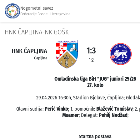
Nogometni savez
Federacije Bosne i Hercegovine
HNK ČAPLJINA-NK GOŠK
1:3
HNK ČAPLJINA
Čapljina
1:2
Omladinska liga BiH "JUG" juniori 25/26
27. kolo
29.04.2026 16:30h, Stadion Bjelave, Čapljina; Gledal
Glavni sudija:
Perić Vinko
; 1. pomoćnik:
Blažević Tomislav
; 2
Muamer
; Delegat:
Pehilj Nedžad
;
Startna postava