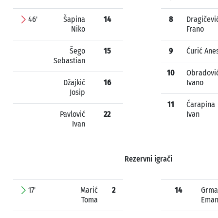
46'
Šapina
14
8
Dragičevi
Niko
Frano
Šego
15
9
Ćurić Ane
Sebastian
10
Obradovi
Džajkić
16
Ivano
Josip
11
Čarapina
Pavlović
22
Ivan
Ivan
Rezervni igrači
17'
Marić
2
14
Grma
Toma
Eman