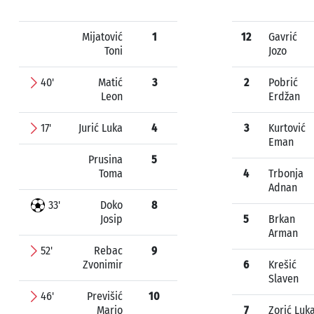
Mijatović
1
12
Gavrić
Toni
Jozo
40'
Matić
3
2
Pobrić
Leon
Erdžan
17'
Jurić Luka
4
3
Kurtović
Eman
Prusina
5
Toma
4
Trbonja
Adnan
33'
Doko
8
Josip
5
Brkan
Arman
52'
Rebac
9
Zvonimir
6
Krešić
Slaven
46'
Previšić
10
Mario
7
Zorić Luk