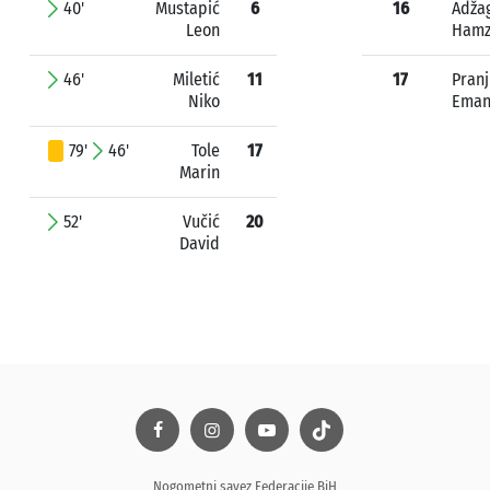
40'
Mustapić
6
16
Adža
Leon
Ham
46'
Miletić
11
17
Pranj
Niko
Eman
79'
46'
Tole
17
Marin
52'
Vučić
20
David
Nogometni savez Federacije BiH