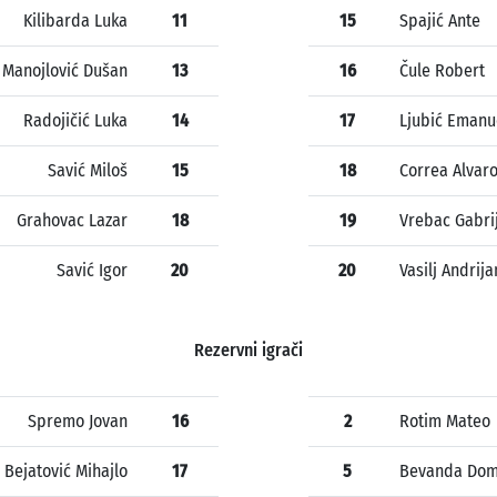
Kilibarda Luka
11
15
Spajić Ante
Manojlović Dušan
13
16
Čule Robert
Radojičić Luka
14
17
Ljubić Emanu
Savić Miloš
15
18
Correa Alvaro
Grahovac Lazar
18
19
Vrebac Gabri
Savić Igor
20
20
Vasilj Andrija
Rezervni igrači
Spremo Jovan
16
2
Rotim Mateo
Bejatović Mihajlo
17
5
Bevanda Dom