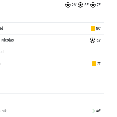
26'
65'
73'
el
80'
 Nicolas
62'
jel
n
71'
inik
46'