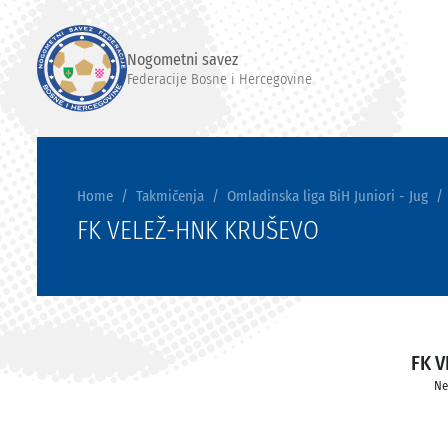
Nogometni savez
Federacije Bosne i Hercegovine
Home
Takmičenja
Omladinska liga BiH Juniori - Jug
FK VELEŽ-HNK KRUŠEVO
FK V
Ne