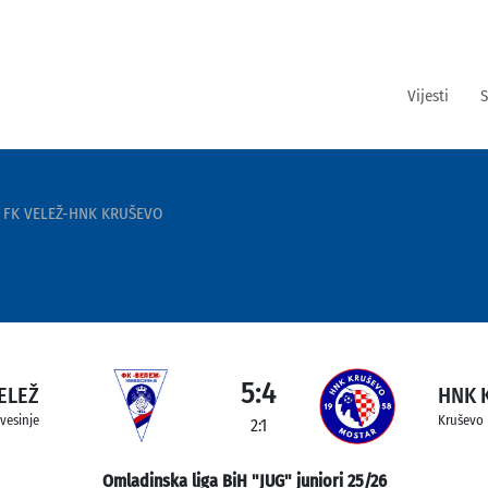
Vijesti
S
FK VELEŽ-HNK KRUŠEVO
5:4
ELEŽ
HNK 
vesinje
Kruševo
2:1
Omladinska liga BiH "JUG" juniori 25/26