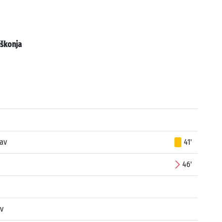
škonja
lav
41'
46'
v