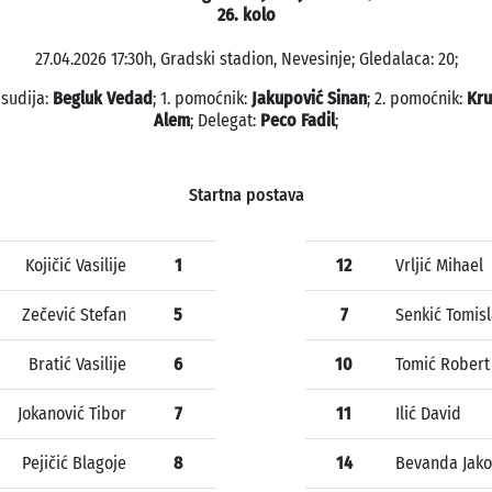
26. kolo
27.04.2026 17:30h, Gradski stadion, Nevesinje; Gledalaca: 20;
 sudija:
Begluk Vedad
; 1. pomoćnik:
Jakupović Sinan
; 2. pomoćnik:
Kru
Alem
; Delegat:
Peco Fadil
;
Startna postava
Kojičić Vasilije
1
12
Vrljić Mihael
Zečević Stefan
5
7
Senkić Tomis
Bratić Vasilije
6
10
Tomić Robert
Jokanović Tibor
7
11
Ilić David
Pejičić Blagoje
8
14
Bevanda Jako