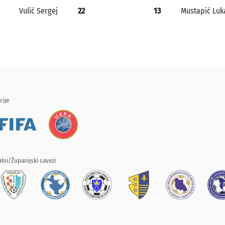
Vulić Sergej
22
13
Mustapić Luk
cije
lni/Županijski savezi