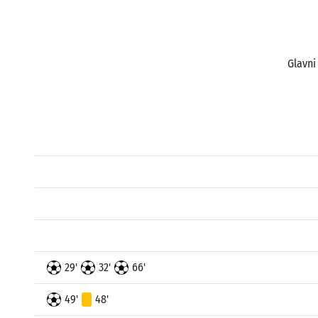
Glavni
29'
32'
66'
49'
48'