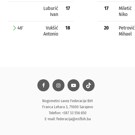
Luburić
17
17
Miletić
Ivan
Niko
46'
Vukšić
18
20
Petrović
Antonio
Mihael
Nogometni savez Federacije BiH
Franca Lehara 3, 71000 Sarajevo
Telefon: +387 33 556 650
E-mail:
federacija@nsfbih.ba