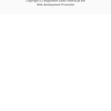
Copyright (c) Nogometni savez Federacije BiH
Web development
Promotim