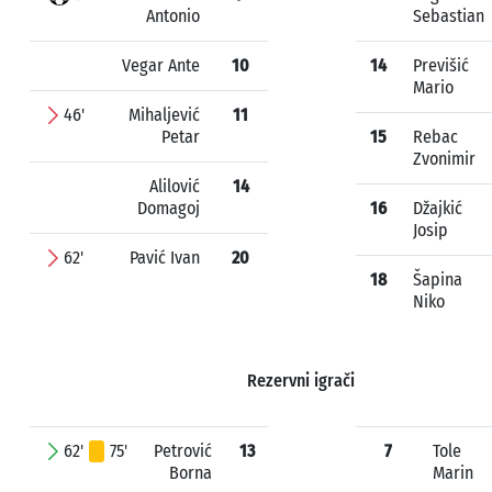
Antonio
Sebastian
Vegar Ante
10
14
Previšić
Mario
46'
Mihaljević
11
Petar
15
Rebac
Zvonimir
Alilović
14
Domagoj
16
Džajkić
Josip
62'
Pavić Ivan
20
18
Šapina
Niko
Rezervni igrači
62'
75'
Petrović
13
7
Tole
Borna
Marin