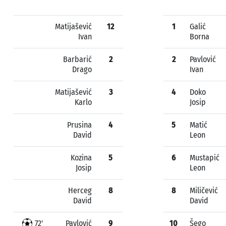
Matijašević
12
1
Galić
Ivan
Borna
Barbarić
2
2
Pavlović
Drago
Ivan
Matijašević
3
4
Doko
Karlo
Josip
Prusina
4
5
Matić
David
Leon
Kozina
5
6
Mustapić
Josip
Leon
Herceg
8
8
Miličević
David
David
72'
Pavlović
9
10
Šego