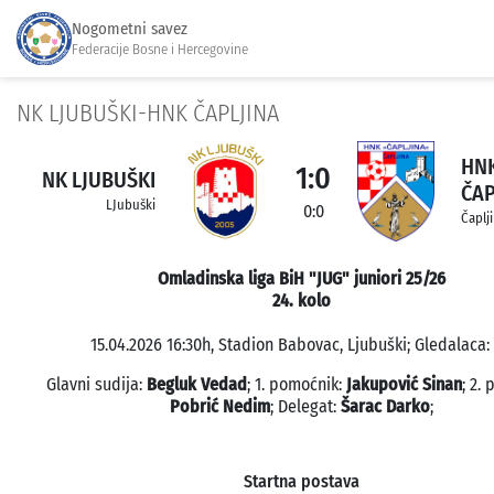
Nogometni savez
Federacije Bosne i Hercegovine
NK LJUBUŠKI-HNK ČAPLJINA
HN
1:0
NK LJUBUŠKI
ČAP
LJubuški
0:0
Čaplj
Omladinska liga BiH "JUG" juniori 25/26
24. kolo
15.04.2026 16:30h, Stadion Babovac, Ljubuški; Gledalaca: 
Glavni sudija:
Begluk Vedad
; 1. pomoćnik:
Jakupović Sinan
; 2.
Pobrić Nedim
; Delegat:
Šarac Darko
;
Startna postava