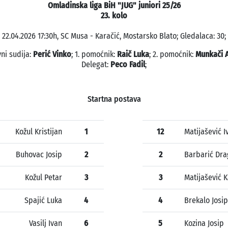
Omladinska liga BiH "JUG" juniori 25/26
23. kolo
22.04.2026 17:30h, SC Musa - Karačić, Mostarsko Blato; Gledalaca: 30;
ni sudija:
Perić Vinko
; 1. pomoćnik:
Raič Luka
; 2. pomoćnik:
Munkači 
Delegat:
Peco Fadil
;
Startna postava
Kožul Kristijan
1
12
Matijašević I
Buhovac Josip
2
2
Barbarić Dra
Kožul Petar
3
3
Matijašević K
Spajić Luka
4
4
Brekalo Josip
Vasilj Ivan
6
5
Kozina Josip