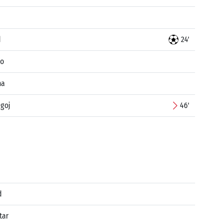
d
24'
io
na
agoj
46'
d
tar