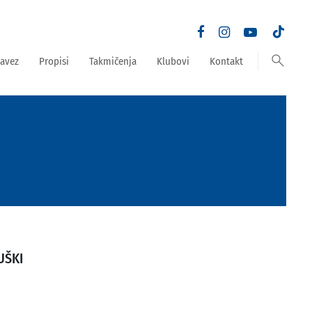
search
avez
Propisi
Takmičenja
Klubovi
Kontakt
UŠKI