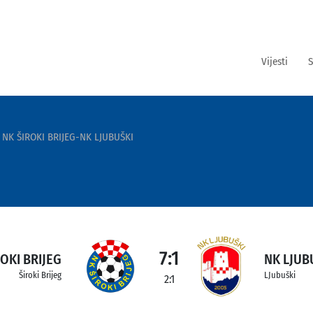
Vijesti
S
NK ŠIROKI BRIJEG-NK LJUBUŠKI
7:1
OKI BRIJEG
NK LJUB
Široki Brijeg
LJubuški
2:1