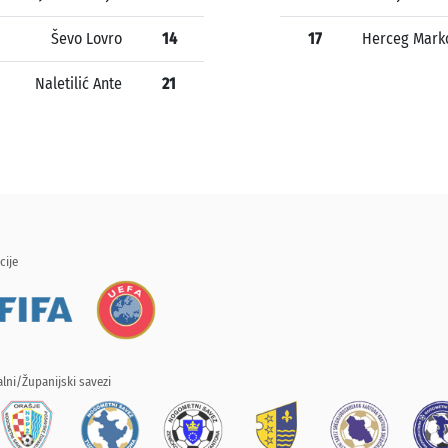
Ševo Lovro
14
17
Herceg Mark
Naletilić Ante
21
cije
lni/Županijski savezi