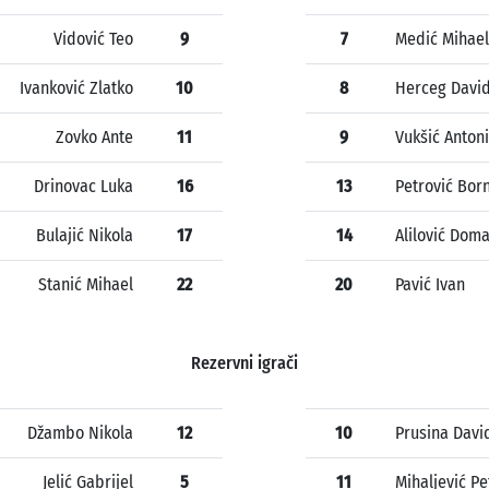
Vidović Teo
9
7
Medić Mihael
Ivanković Zlatko
10
8
Herceg Davi
Zovko Ante
11
9
Vukšić Anton
Drinovac Luka
16
13
Petrović Bor
Bulajić Nikola
17
14
Alilović Dom
Stanić Mihael
22
20
Pavić Ivan
Rezervni igrači
Džambo Nikola
12
10
Prusina Davi
Jelić Gabrijel
5
11
Mihaljević Pe