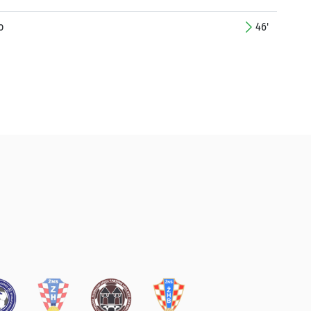
o
46'