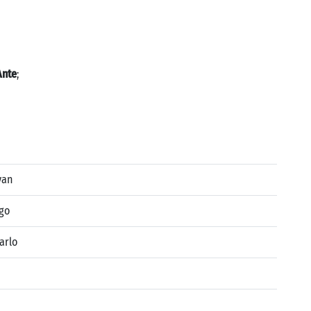
Ante
;
van
go
arlo