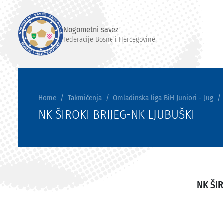
Nogometni savez
Federacije Bosne i Hercegovine
Home
Takmičenja
Omladinska liga BiH Juniori - Jug
NK ŠIROKI BRIJEG-NK LJUBUŠKI
NK ŠIR