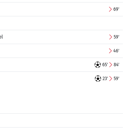
69'
el
59'
46'
65'
84'
23'
59'