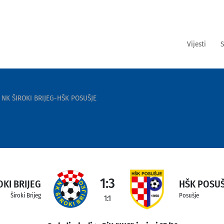
Vijesti
S
NK ŠIROKI BRIJEG-HŠK POSUŠJE
1:3
OKI BRIJEG
HŠK POSUŠ
Široki Brijeg
Posušje
1:1