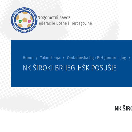
Nogometni savez
Federacije Bosne i Hercegovine
Home
Takmičenja
Omladinska liga BiH Juniori - Jug
NK ŠIROKI BRIJEG-HŠK POSUŠJE
NK ŠIR