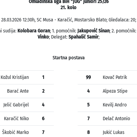
Omladinska liga BiH "JUG" juniori 25/26
21. kolo
28.03.2026 12:30h, SC Musa - Karačić, Mostarsko Blato; Gledalaca: 20;
i sudija:
Kolobara Goran
; 1. pomoćnik:
Jakupović Sinan
; 2. pomoćnik
Vinko
; Delegat:
Spahalić Samir
;
Startna postava
Kožul Kristijan
1
99
Kovač Patrik
Barać Ante
2
4
Alpeza Stipe
Jelić Gabrijel
4
5
Kevilj Andro
Karačić Niko
6
7
Delač Antonio
Škobić Marko
7
8
Jukić Lukas