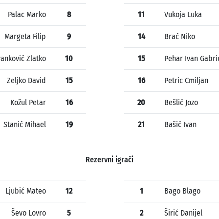
Palac Marko
8
11
Vukoja Luka
Margeta Filip
9
14
Brać Niko
vanković Zlatko
10
15
Pehar Ivan Gabri
Zeljko David
15
16
Petric Cmiljan
Kožul Petar
16
20
Bešlić Jozo
Stanić Mihael
19
21
Bašić Ivan
Rezervni igrači
Ljubić Mateo
12
1
Bago Blago
Ševo Lovro
5
2
Širić Danijel