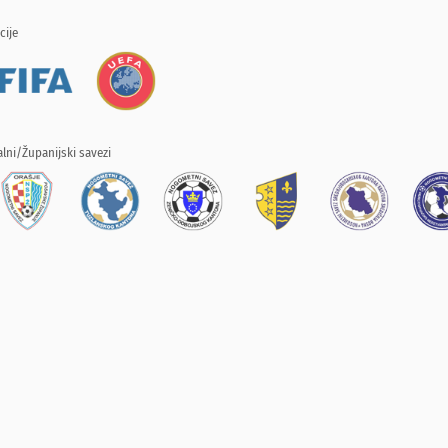
cije
lni/Županijski savezi