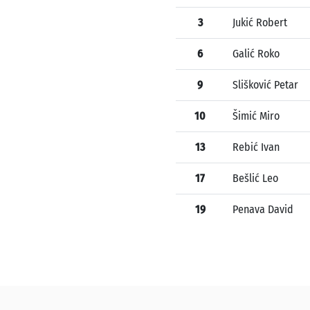
3
Jukić Robert
6
Galić Roko
9
Slišković Petar
10
Šimić Miro
13
Rebić Ivan
17
Bešlić Leo
19
Penava David