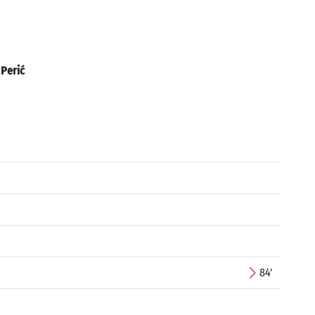
:
Perić
84'