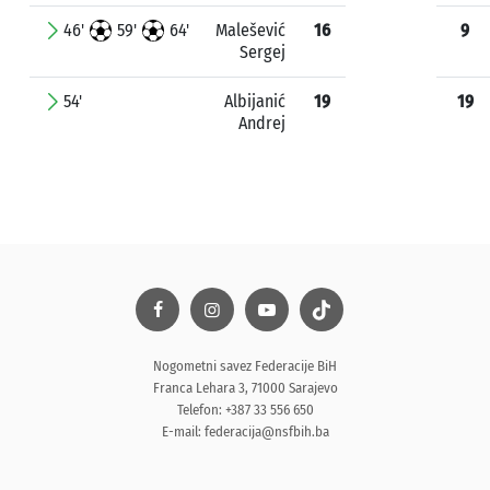
46'
59'
64'
Malešević
16
9
Sergej
54'
Albijanić
19
19
Andrej
Nogometni savez Federacije BiH
Franca Lehara 3, 71000 Sarajevo
Telefon: +387 33 556 650
E-mail:
federacija@nsfbih.ba