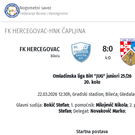
Nogometni savez
Federacije Bosne i Hercegovine
FK HERCEGOVAC-HNK ČAPLJINA
8:0
FK HERCEGOVAC
Bileća
4:0
Omladinska liga BiH "JUG" juniori 25/26
20. kolo
22.03.2026 12:30h, Gradski stadion, Bileća; Gledala
Glavni sudija:
Bokić Stefan
; 1. pomoćnik:
Milojević Nikola
; 2
Stefan
; Delegat:
Novaković Marko
;
Startna postava