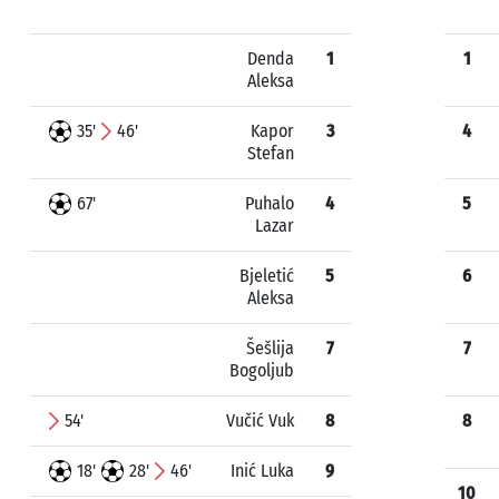
Denda
1
1
Aleksa
35'
46'
Kapor
3
4
Stefan
67'
Puhalo
4
5
Lazar
Bjeletić
5
6
Aleksa
Šešlija
7
7
Bogoljub
54'
Vučić Vuk
8
8
18'
28'
46'
Inić Luka
9
10