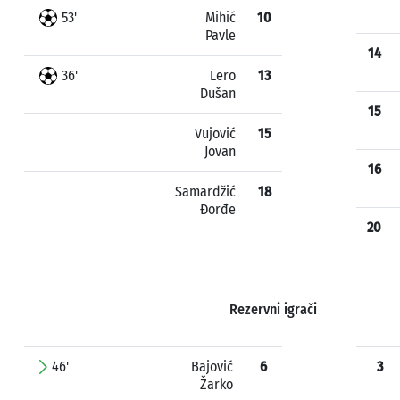
53'
Mihić
10
Pavle
14
36'
Lero
13
Dušan
15
Vujović
15
Jovan
16
Samardžić
18
Đorđe
20
Rezervni igrači
46'
Bajović
6
3
Žarko