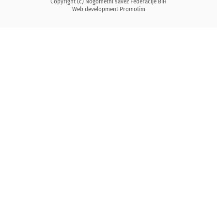
Copyright (c) Nogometni savez Federacije BiH
Web development
Promotim