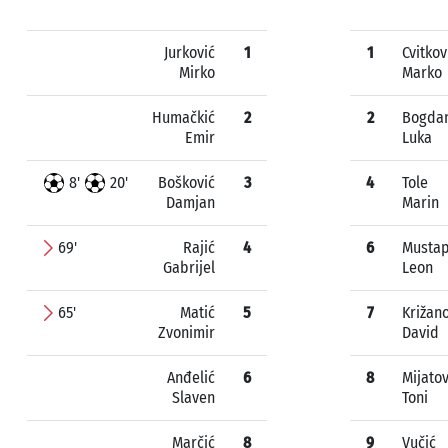
Jurković
1
1
Cvitkov
Mirko
Marko
Humačkić
2
2
Bogda
Emir
Luka
8'
20'
Bošković
3
4
Tole
Damjan
Marin
69'
Rajić
4
6
Mustap
Gabrijel
Leon
65'
Matić
5
7
Križan
Zvonimir
David
Anđelić
6
8
Mijatov
Slaven
Toni
Marčić
8
9
Vučić