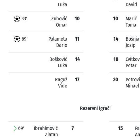
Luka
David
33'
Zubović
10
10
Marić
Omar
Toma
69'
Palameta
11
14
Bošnja
Dario
Josip
Bošković
14
18
Cvitkov
Luka
Petar
Raguž
17
20
Petrov
Vide
Mihael
Rezervni igrači
69'
Ibrahimović
7
15
Pa
Zlatan
An