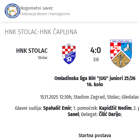
Nogometni savez
Federacije Bosne i Hercegovine
HNK STOLAC-HNK ČAPLJINA
4:0
HNK STOLAC
Stolac
3:0
Omladinska liga BiH "JUG" juniori 25/26
16. kolo
15.11.2025 12:30h, Stadion Zagrad, Stolac; Gledalac
Glavni sudija:
Spahalić Emir
; 1. pomoćnik:
Kapidžić Nedim
; 2
Sanel
; Delegat:
Čilić Darijo
;
Startna postava