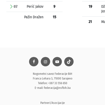
65'
Perić Jakov
9
19
Dž
Jo
Pažin Dražen
15
21
Ma
Nogometni savez Federacije BiH
Franca Lehara 3, 71000 Sarajevo
Telefon: +387 33 556 650
E-mail:
federacija@nsfbih.ba
Partneri/Asocijacije