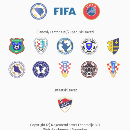
Članovi/Kantonalni/Županijski savezi
Entitetski savez
Copyright (c) Nogometni savez Federacije BiH
Web development
Promotim