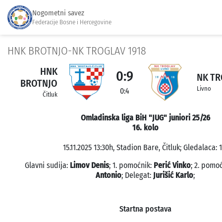
Nogometni savez
Federacije Bosne i Hercegovine
HNK BROTNJO-NK TROGLAV 1918
HNK
0:9
NK TR
BROTNJO
Livno
0:4
Čitluk
Omladinska liga BiH "JUG" juniori 25/26
16. kolo
15.11.2025 13:30h, Stadion Bare, Čitluk; Gledalaca: 1
Glavni sudija:
Limov Denis
; 1. pomoćnik:
Perić Vinko
; 2. pomo
Antonio
; Delegat:
Jurišić Karlo
;
Startna postava