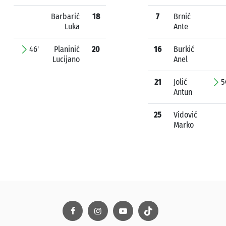
Barbarić
18
7
Brnić
Luka
Ante
46'
Planinić
20
16
Burkić
Lucijano
Anel
21
Jolić
5
Antun
25
Vidović
Marko