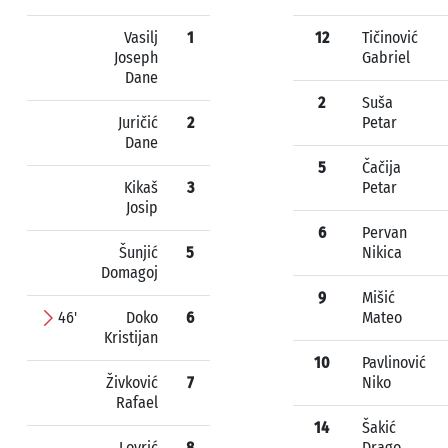
Vasilj
1
12
Tičinović
Joseph
Gabriel
Dane
2
Suša
Juričić
2
Petar
Dane
5
Čačija
Kikaš
3
Petar
Josip
6
Pervan
Šunjić
5
Nikica
Domagoj
9
Mišić
46'
Doko
6
Mateo
Kristijan
10
Pavlinović
Živković
7
Niko
Rafael
14
Šakić
Lovrić
8
Drago