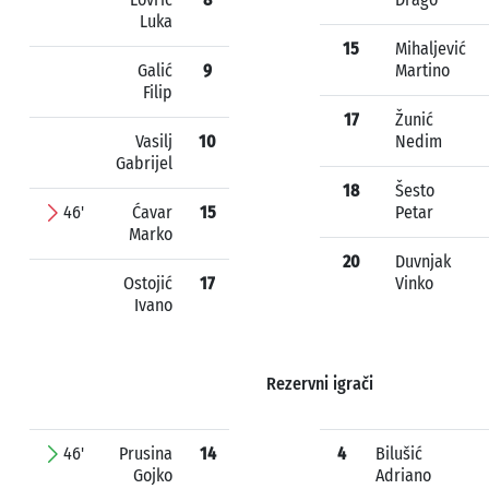
Luka
15
Mihaljević
Galić
9
Martino
Filip
17
Žunić
Vasilj
10
Nedim
Gabrijel
18
Šesto
46'
Ćavar
15
Petar
Marko
20
Duvnjak
Ostojić
17
Vinko
Ivano
Rezervni igrači
46'
Prusina
14
4
Bilušić
Gojko
Adriano