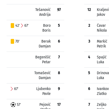
Tešanović
97
12
Kraljevi
Andrija
Jakov
42'
67'
Boro
5
2
Ćavar
Boris
Nikola
70'
Berak
6
3
Markić
Damjan
Patrik
Begenišić
7
4
Spajić
Petar
Luka
Tomašević
8
5
Drinova
Damjan
Luka
67'
Ljubenko
9
6
Ivankov
Pavle
Zlatko
57'
Pejović
17
7
Zeljko