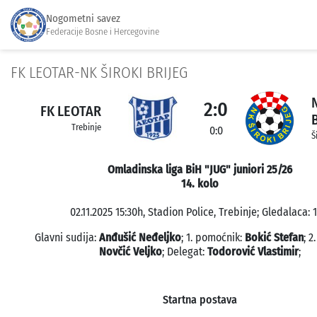
Nogometni savez
Federacije Bosne i Hercegovine
FK LEOTAR-NK ŠIROKI BRIJEG
2:0
FK LEOTAR
Trebinje
0:0
Š
Omladinska liga BiH "JUG" juniori 25/26
14. kolo
02.11.2025 15:30h, Stadion Police, Trebinje; Gledalaca: 
Glavni sudija:
Anđušić Neđeljko
; 1. pomoćnik:
Bokić Stefan
; 2
Novčić Veljko
; Delegat:
Todorović Vlastimir
;
Startna postava