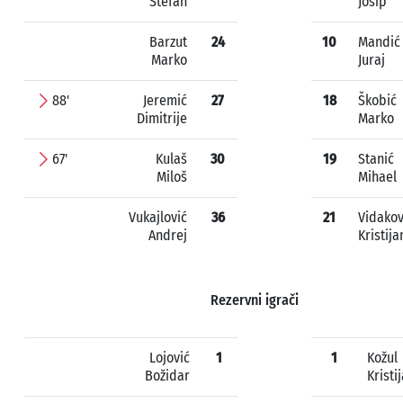
Stefan
Josip
Barzut
24
10
Mandić
Marko
Juraj
88'
Jeremić
27
18
Škobić
Dimitrije
Marko
67'
Kulaš
30
19
Stanić
Miloš
Mihael
Vukajlović
36
21
Vidakov
Andrej
Kristija
Rezervni igrači
Lojović
1
1
Kožul
Božidar
Kristi