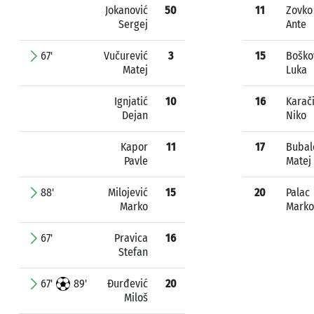
Jokanović
50
11
Zovko
Sergej
Ante
67'
Vučurević
3
15
Boško
Matej
Luka
Ignjatić
10
16
Karač
Dejan
Niko
Kapor
11
17
Bubal
Pavle
Matej
88'
Milojević
15
20
Palac
Marko
Marko
67'
Pravica
16
Stefan
67'
89'
Đurđević
20
Miloš