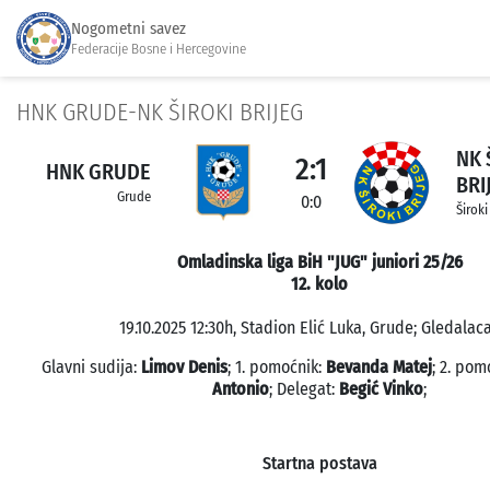
Nogometni savez
Federacije Bosne i Hercegovine
HNK GRUDE-NK ŠIROKI BRIJEG
NK 
2:1
HNK GRUDE
BRI
Grude
0:0
Široki
Omladinska liga BiH "JUG" juniori 25/26
12. kolo
19.10.2025 12:30h, Stadion Elić Luka, Grude; Gledalaca
Glavni sudija:
Limov Denis
; 1. pomoćnik:
Bevanda Matej
; 2. pom
Antonio
; Delegat:
Begić Vinko
;
Startna postava