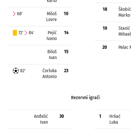
Karlo
18
Škobić
68'
Miloš
10
Marko
Lovre
19
Stanić
72'
84'
Pejić
14
Mihael
Ivano
20
Palac 
Biloš
15
Ivan
82'
Ćorluka
23
Antonio
Rezervni igrači
Anđelić
30
1
Hrkać
Ivan
Luka