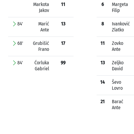
Markota
11
6
Margeta
Jakov
Filip
84'
Marić
13
8
Ivanković
Ante
Zlatko
68'
Grubišić
17
11
Zovko
Frano
Ante
84'
Ćorluka
99
13
Zeljko
Gabriel
David
14
Ševo
Lovro
21
Barać
Ante