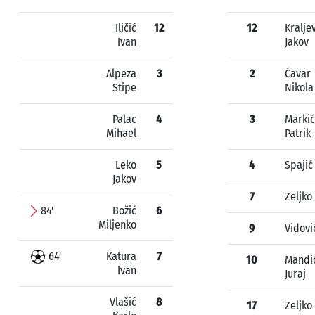
Iličić
12
12
Kralje
Ivan
Jakov
Alpeza
3
2
Ćavar
Stipe
Nikola
Palac
4
3
Markić
Mihael
Patrik
Leko
5
4
Spajić
Jakov
7
Zeljko
84'
Božić
6
Miljenko
9
Vidovi
64'
Katura
7
10
Mandi
Ivan
Juraj
Vlašić
8
17
Zeljko