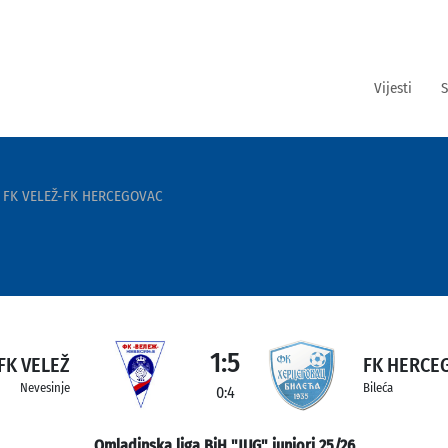
Vijesti
S
FK VELEŽ-FK HERCEGOVAC
1:5
FK VELEŽ
FK HERCE
Nevesinje
Bileća
0:4
Omladinska liga BiH "JUG" juniori 25/26