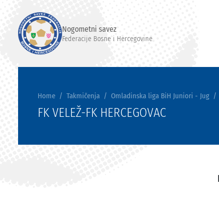
Nogometni savez
Federacije Bosne i Hercegovine
Home
Takmičenja
Omladinska liga BiH Juniori - Jug
FK VELEŽ-FK HERCEGOVAC