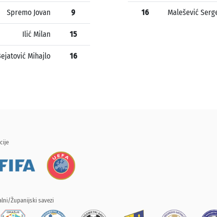
Spremo Jovan
9
16
Malešević Serg
Ilić Milan
15
ejatović Mihajlo
16
cije
lni/Županijski savezi