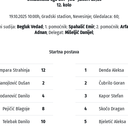
12. kolo
19.10.2025 10:00h, Gradski stadion, Nevesinje; Gledalaca: 60;
i sudija:
Begluk Vedad
; 1. pomoćnik:
Spahalić Emir
; 2. pomoćnik:
Arf
Adnan
; Delegat:
Mišeljić Danijel
;
Startna postava
mpara Strahinja
12
1
Denda Aleksa
anojlović Dušan
2
2
Čubrilo Goran
odanović Danilo
4
3
Kapor Stefan
Pejičić Blagoje
8
4
Skočo Dragan
Telebak Danilo
10
5
Bjeletić Aleksa