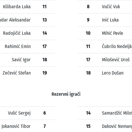
Kilibarda Luka
11
8
Vučić Vuk
udar Aleksandar
13
9
Inić Luka
Radojičić Luka
14
10
Mihić Pavle
Rahimić Emin
17
11
Čubrilo Nedelj
Savić Igor
18
17
Milošević Uroš
Zečević Stefan
19
18
Lero Dušan
Rezervni igrači
Vulić Sergej
6
14
Samardžić Milo
Jokanović Tibor
7
15
Daković Neman