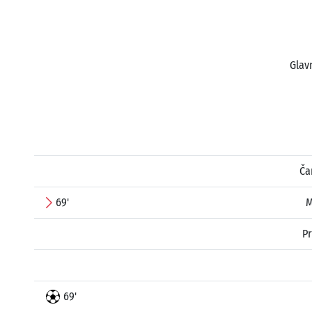
Glavn
Ča
69'
M
Pr
69'