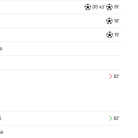
(P) 43'
79'
18'
15'
ko
82'
š
82'
ja