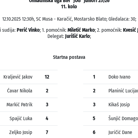
Omladinska liga BiH "JUG" juniori 25/26
11. kolo
12.10.2025 12:30h, SC Musa - Karačić, Mostarsko Blato; Gledalaca: 30;
i sudija:
Perić Vinko
; 1. pomoćnik:
Miletić Marko
; 2. pomoćnik:
Kvesić 
Delegat:
Jurišić Karlo
;
Startna postava
Kraljević Jakov
12
1
Doko Ivano
Ćavar Nikola
2
2
Planinić Lucij
Markić Patrik
3
3
Kikaš Josip
Spajić Luka
4
5
Šunjić Domago
Zeljko Josip
7
6
Juričić Dane