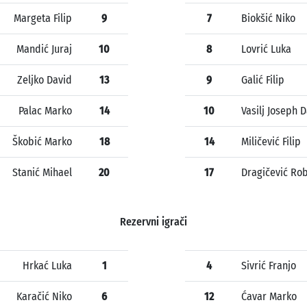
Margeta Filip
9
7
Biokšić Niko
Mandić Juraj
10
8
Lovrić Luka
Zeljko David
13
9
Galić Filip
Palac Marko
14
10
Vasilj Joseph 
Škobić Marko
18
14
Miličević Filip
Stanić Mihael
20
17
Dragičević Ro
Rezervni igrači
Hrkać Luka
1
4
Sivrić Franjo
Karačić Niko
6
12
Ćavar Marko