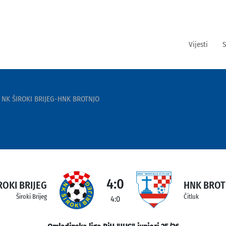
Vijesti
S
NK ŠIROKI BRIJEG-HNK BROTNJO
4:0
ROKI BRIJEG
HNK BROT
Široki Brijeg
Čitluk
4:0