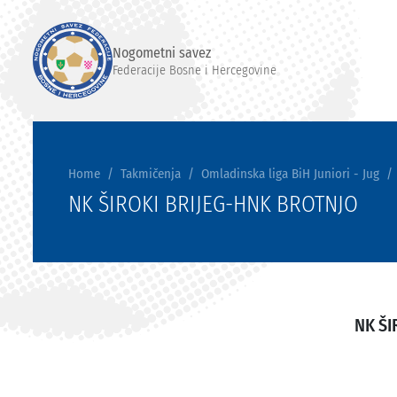
Nogometni savez
Federacije Bosne i Hercegovine
Home
Takmičenja
Omladinska liga BiH Juniori - Jug
NK ŠIROKI BRIJEG-HNK BROTNJO
NK ŠI