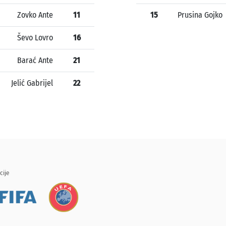
Zovko Ante
11
15
Prusina Gojko
Ševo Lovro
16
Barać Ante
21
Jelić Gabrijel
22
cije