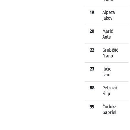
19
Alpeza
Jakov
20
Marić
Ante
22
Grubišić
Frano
23
Iličić
Ivan
88
Petrović
Filip
99
Ćorluka
Gabriel