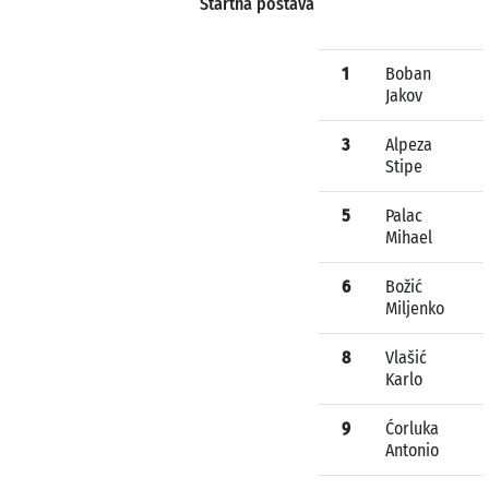
Startna postava
1
Boban
Jakov
3
Alpeza
Stipe
5
Palac
Mihael
6
Božić
Miljenko
8
Vlašić
Karlo
9
Ćorluka
Antonio