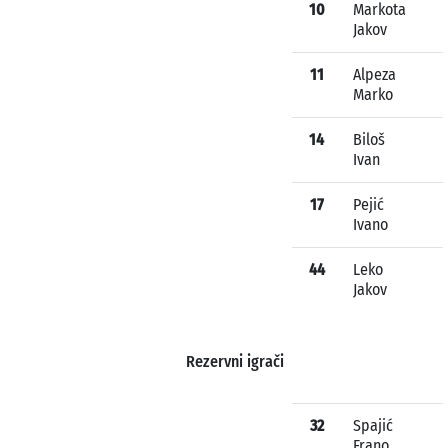
10
Markota
Jakov
11
Alpeza
Marko
14
Biloš
Ivan
17
Pejić
Ivano
44
Leko
Jakov
Rezervni igrači
32
Spajić
Frano