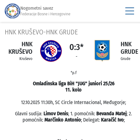
Nogometni savez
Federacije Bosne i Hercegovine
HNK KRUŠEVO-HNK GRUDE
HNK
HNK
0:3*
KRUŠEVO
GRUDE
-
Kruševo
Grude
*p.f
Omladinska liga BiH "JUG" juniori 25/26
11. kolo
12.10.2025 11:30h, SC Circle Internacional, Međugorje;
Glavni sudija:
Limov Denis
; 1. pomoćnik:
Bevanda Matej
; 2.
pomoćnik:
Marčinko Antonio
; Delegat:
Karačić Ivo
;