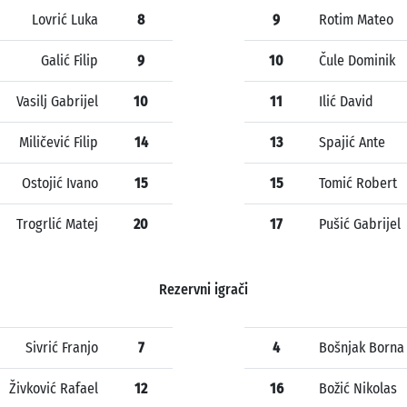
Lovrić Luka
8
9
Rotim Mateo
Galić Filip
9
10
Čule Dominik
Vasilj Gabrijel
10
11
Ilić David
Miličević Filip
14
13
Spajić Ante
Ostojić Ivano
15
15
Tomić Robert
Trogrlić Matej
20
17
Pušić Gabrijel
Rezervni igrači
Sivrić Franjo
7
4
Bošnjak Borna
Živković Rafael
12
16
Božić Nikolas