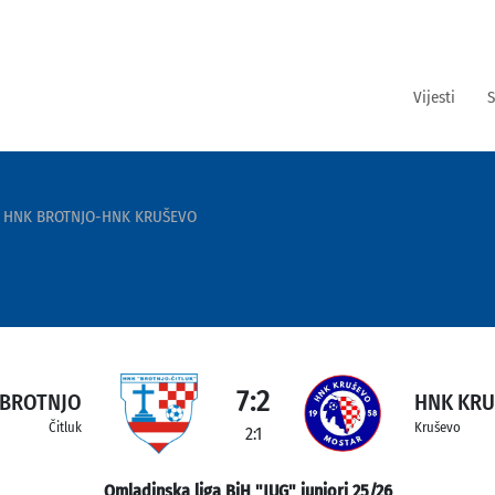
Vijesti
S
HNK BROTNJO-HNK KRUŠEVO
7:2
 BROTNJO
HNK KR
Čitluk
Kruševo
2:1
Omladinska liga BiH "JUG" juniori 25/26