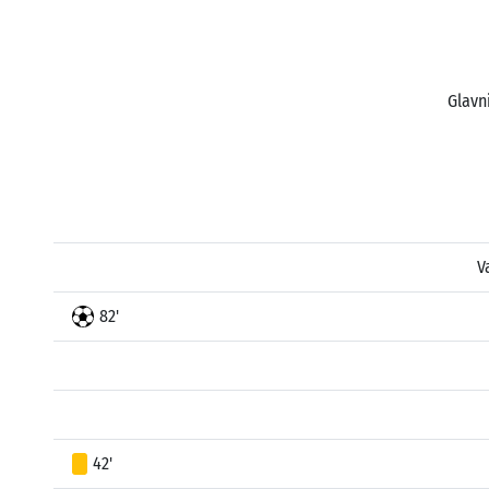
Glavn
V
82'
42'