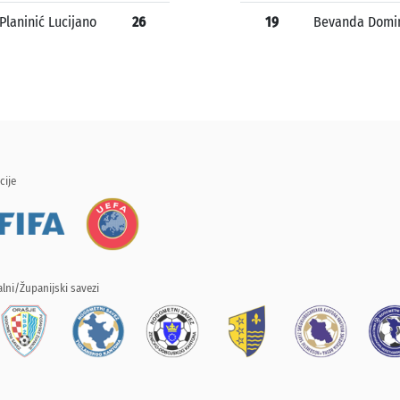
Planinić Lucijano
26
19
Bevanda Domi
cije
lni/Županijski savezi