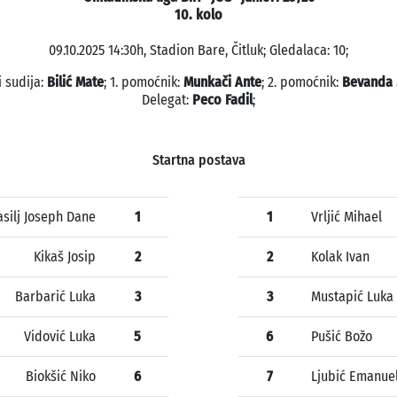
10. kolo
09.10.2025 14:30h, Stadion Bare, Čitluk; Gledalaca: 10;
i sudija:
Bilić Mate
; 1. pomoćnik:
Munkači Ante
; 2. pomoćnik:
Bevanda 
Delegat:
Peco Fadil
;
Startna postava
asilj Joseph Dane
1
1
Vrljić Mihael
Kikaš Josip
2
2
Kolak Ivan
Barbarić Luka
3
3
Mustapić Luka
Vidović Luka
5
6
Pušić Božo
Biokšić Niko
6
7
Ljubić Emanue