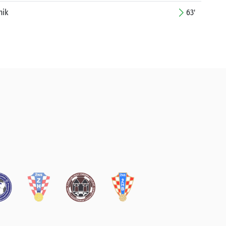
nik
63'