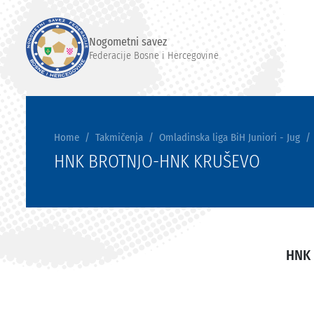
Nogometni savez
Federacije Bosne i Hercegovine
Home
Takmičenja
Omladinska liga BiH Juniori - Jug
HNK BROTNJO-HNK KRUŠEVO
HNK