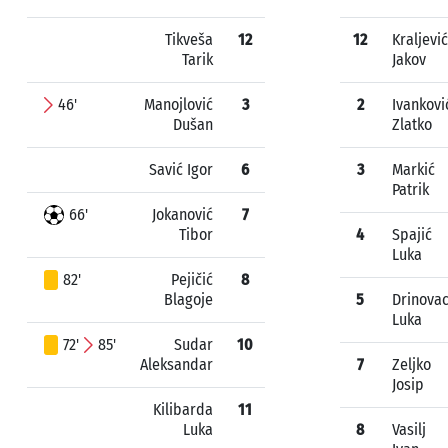
Tikveša
12
12
Kraljević
Tarik
Jakov
46'
Manojlović
3
2
Ivankovi
Dušan
Zlatko
Savić Igor
6
3
Markić
Patrik
66'
Jokanović
7
Tibor
4
Spajić
Luka
82'
Pejičić
8
Blagoje
5
Drinova
Luka
72'
85'
Sudar
10
Aleksandar
7
Zeljko
Josip
Kilibarda
11
Luka
8
Vasilj