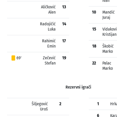
Ivan
Aličković
13
Alen
10
Mandić
Juraj
Radojičić
14
Luka
15
Vidakovi
Kristijan
Rahimić
17
Emin
18
Škobić
Marko
69'
Zečević
19
Stefan
22
Palac
Marko
Rezervni igrači
Šiljegović
2
1
Hrk
Uroš
6
Kar