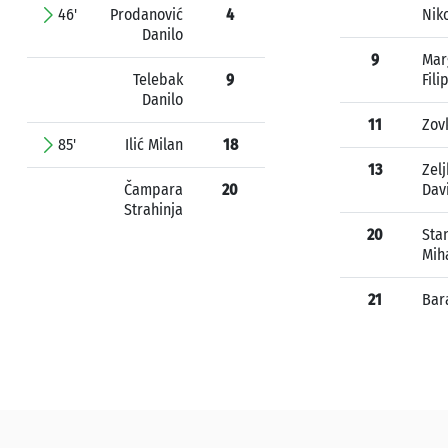
46'
Prodanović
4
Nik
Danilo
9
Mar
Telebak
9
Fili
Danilo
11
Zov
85'
Ilić Milan
18
13
Zelj
Čampara
20
Dav
Strahinja
20
Sta
Mih
21
Bar