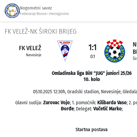
Nogometni savez
Federacije Bosne i Hercegovine
FK VELEŽ-NK ŠIROKI BRIJEG
N
1:1
FK VELEŽ
B
Nevesinje
0:1
Ši
Omladinska liga BiH "JUG" juniori 25/26
10. kolo
05.10.2025 12:30h, Gradski stadion, Nevesinje; Gledala
Glavni sudija:
Zurovac Vojo
; 1. pomoćnik:
Kilibarda Vaso
; 2. 
Đorđe
; Delegat:
Vučetić Marko
;
Startna postava