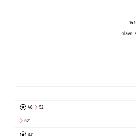
04.
Glavni 
48'
52'
62'
83'