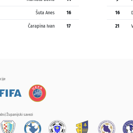
Šuta Anes
16
16
Čarapina Ivan
17
21
cije
lni/Županijski savezi