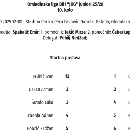
Omladinska liga BiH "JUG" juniori 25/26
10. kolo
10.2025 12:30h, Stadion Perica Pero Pavlović Gabela, Gabela; Gledalaca:
sudija:
Spahalić Emir
; 1. pomoćnik:
Jakić Mirza
; 2. pomoćnik:
Čabarkap
Delegat:
Pehilj Nedžad
;
Startna postava
Jelinić Ivan
12
1
Brkan Arman
2
2
Šutalo Luka
3
4
Trbonja Adnan
4
5
Pobrić Erdžan
5
6