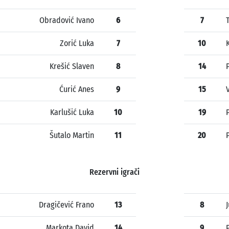
Obradović Ivano
6
7
Zorić Luka
7
10
Krešić Slaven
8
14
Ćurić Anes
9
15
Karlušić Luka
10
19
Šutalo Martin
11
20
Rezervni igrači
Dragičević Frano
13
8
Markota David
14
9