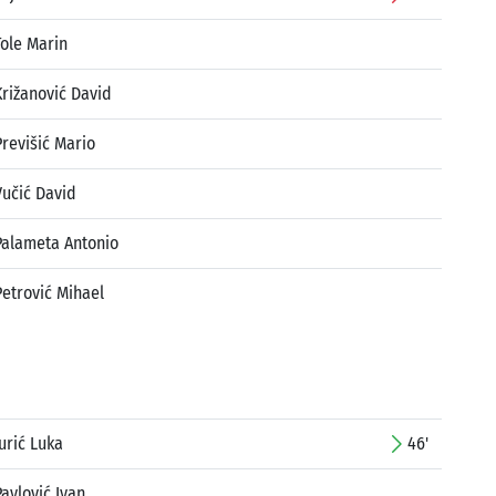
Tole Marin
Križanović David
Previšić Mario
Vučić David
Palameta Antonio
Petrović Mihael
Jurić Luka
46'
Pavlović Ivan