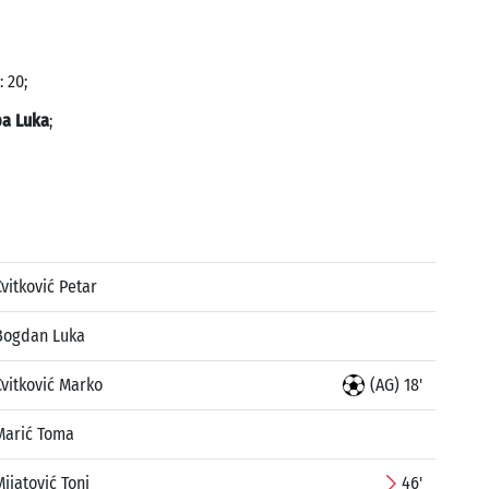
 20;
a Luka
;
Cvitković Petar
Bogdan Luka
Cvitković Marko
(AG) 18'
Marić Toma
Mijatović Toni
46'