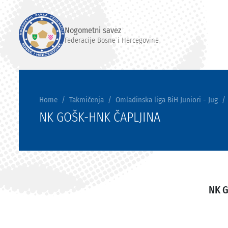
Nogometni savez
Federacije Bosne i Hercegovine
Home
Takmičenja
Omladinska liga BiH Juniori - Jug
NK GOŠK-HNK ČAPLJINA
NK 