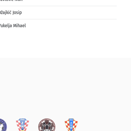
Džajkić Josip
Vukelja Mihael