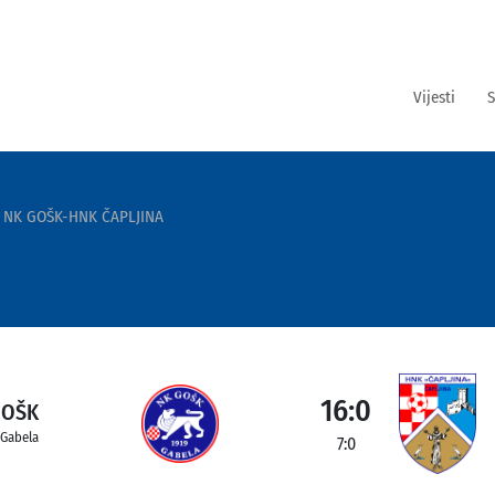
Vijesti
S
NK GOŠK-HNK ČAPLJINA
16:0
GOŠK
Gabela
7:0