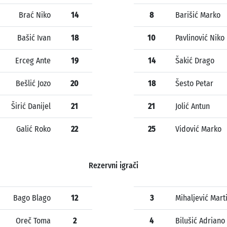
Brać Niko
14
8
Barišić Marko
Bašić Ivan
18
10
Pavlinović Niko
Erceg Ante
19
14
Šakić Drago
Bešlić Jozo
20
18
Šesto Petar
Širić Danijel
21
21
Jolić Antun
Galić Roko
22
25
Vidović Marko
Rezervni igrači
Bago Blago
12
3
Mihaljević Mart
Oreč Toma
2
4
Bilušić Adriano