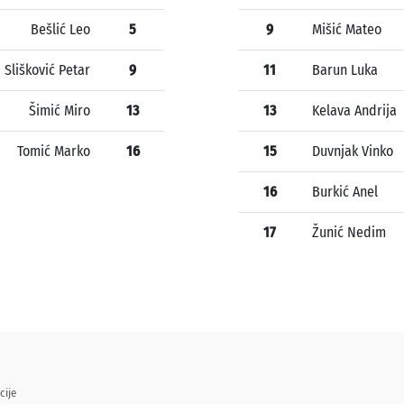
Bešlić Leo
5
9
Mišić Mateo
Slišković Petar
9
11
Barun Luka
Šimić Miro
13
13
Kelava Andrija
Tomić Marko
16
15
Duvnjak Vinko
16
Burkić Anel
17
Žunić Nedim
cije