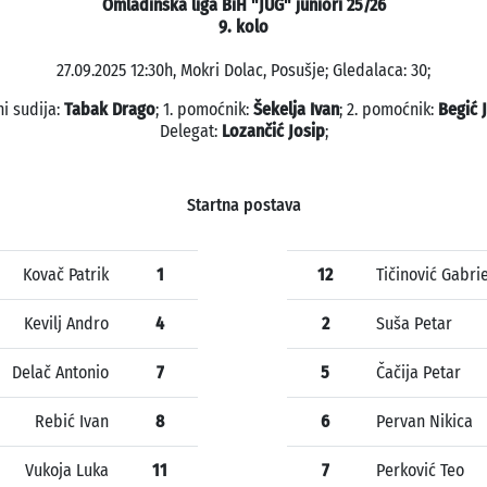
Omladinska liga BiH "JUG" juniori 25/26
9. kolo
27.09.2025 12:30h, Mokri Dolac, Posušje; Gledalaca: 30;
ni sudija:
Tabak Drago
; 1. pomoćnik:
Šekelja Ivan
; 2. pomoćnik:
Begić 
Delegat:
Lozančić Josip
;
Startna postava
Kovač Patrik
1
12
Tičinović Gabrie
Kevilj Andro
4
2
Suša Petar
Delač Antonio
7
5
Čačija Petar
Rebić Ivan
8
6
Pervan Nikica
Vukoja Luka
11
7
Perković Teo