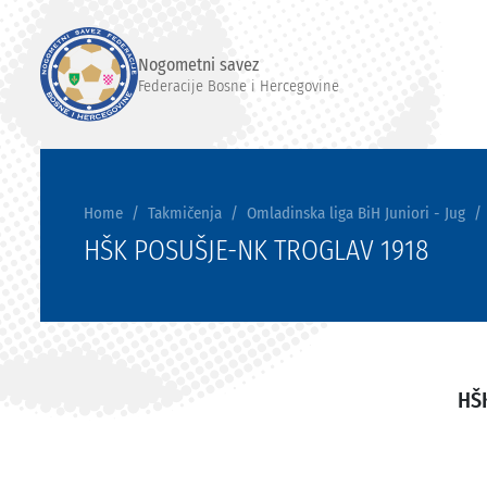
Nogometni savez
Federacije Bosne i Hercegovine
Home
Takmičenja
Omladinska liga BiH Juniori - Jug
HŠK POSUŠJE-NK TROGLAV 1918
HŠ