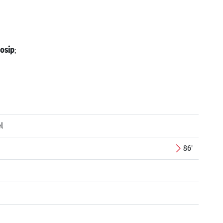
Josip
;
l
86'