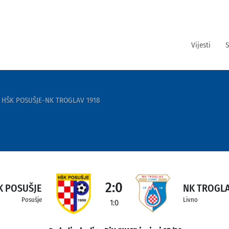
Vijesti
S
HŠK POSUŠJE-NK TROGLAV 1918
2:0
K POSUŠJE
NK TROGLA
Posušje
Livno
1:0