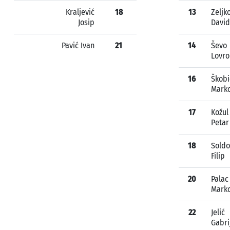
Kraljević
18
13
Zeljk
Josip
David
Pavić Ivan
21
14
Ševo
Lovro
16
Škobi
Mark
17
Kožul
Petar
18
Soldo
Filip
20
Palac
Mark
22
Jelić
Gabri