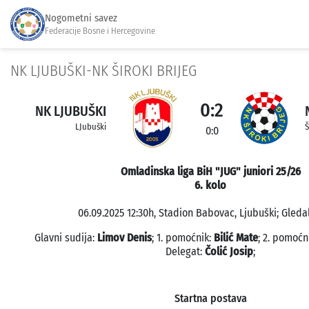
Nogometni savez
Federacije Bosne i Hercegovine
NK LJUBUŠKI-NK ŠIROKI BRIJEG
0:2
NK LJUBUŠKI
LJubuški
Š
0:0
Omladinska liga BiH "JUG" juniori 25/26
6. kolo
06.09.2025 12:30h, Stadion Babovac, Ljubuški; Gledal
Glavni sudija:
Limov Denis
; 1. pomoćnik:
Bilić Mate
; 2. pomoćn
Delegat:
Čolić Josip
;
Startna postava