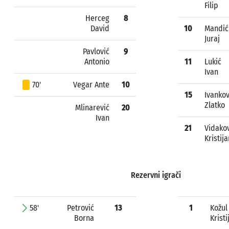
Filip
Herceg
8
David
10
Mandić
Juraj
Pavlović
9
Antonio
11
Lukić
Ivan
70'
Vegar Ante
10
15
Ivankov
Zlatko
Mlinarević
20
Ivan
21
Vidako
Kristija
Rezervni igrači
58'
Petrović
13
1
Kožul
Borna
Kristi