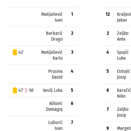
Matijašević
1
12
Kraljev
Ivan
Jakov
Barbarić
2
2
Zeljko
Drago
Ante
42'
Matijašević
3
4
Spajić
Karlo
Luka
Prusina
4
5
Ostojić
David
Josip
47'
58'
Vasilj Luka
5
6
Karačić
Niko
Alilović
6
Domagoj
7
Zeljko
Josip
Luburić
7
Ivan
9
Marget