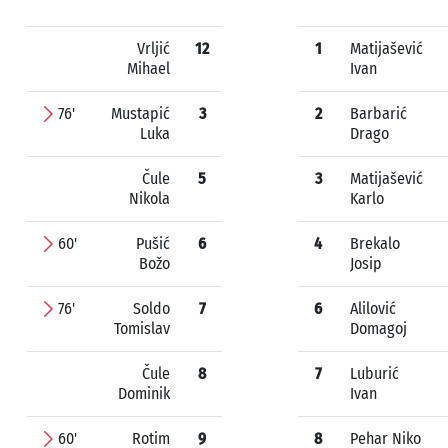
Vrljić
12
1
Matijašević
Mihael
Ivan
76'
Mustapić
3
2
Barbarić
Luka
Drago
Čule
5
3
Matijašević
Nikola
Karlo
60'
Pušić
6
4
Brekalo
Božo
Josip
76'
Soldo
7
6
Alilović
Tomislav
Domagoj
Čule
8
7
Luburić
Dominik
Ivan
60'
Rotim
9
8
Pehar Niko