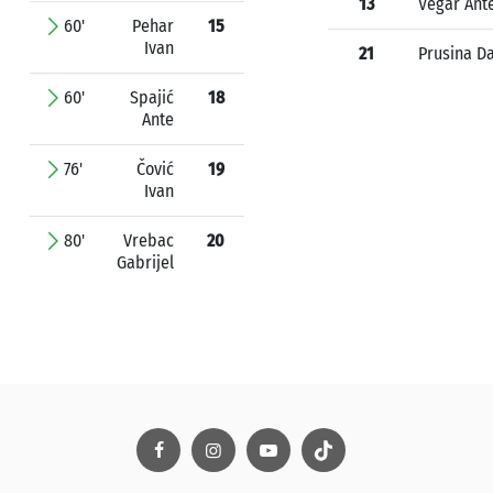
13
Vegar Ant
60'
Pehar
15
Ivan
21
Prusina D
60'
Spajić
18
Ante
76'
Čović
19
Ivan
80'
Vrebac
20
Gabrijel