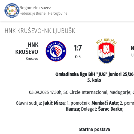
Nogometni savez
Federacije Bosne i Hercegovine
HNK KRUŠEVO-NK LJUBUŠKI
HNK
1:7
N
KRUŠEVO
L
0:5
Kruševo
Omladinska liga BiH "JUG" juniori 25/26
5. kolo
03.09.2025 17:30h, SC Circle Internacional, Međugorje; 
Glavni sudija:
Jakić Mirza
; 1. pomoćnik:
Munkači Ante
; 2. pom
Hamza
; Delegat:
Šarac Darko
;
Startna postava