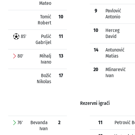
Mateo
9
Pavlović
Tomić
10
Antonio
Robert
10
Herceg
85'
Pušić
11
David
Gabrijel
14
Antunović
80'
Mihalj
13
Matias
Ivano
20
Mlinarević
Božić
17
Ivan
Nikolas
Rezervni igrači
76'
Bevanda
2
11
Petrović 
Ivan