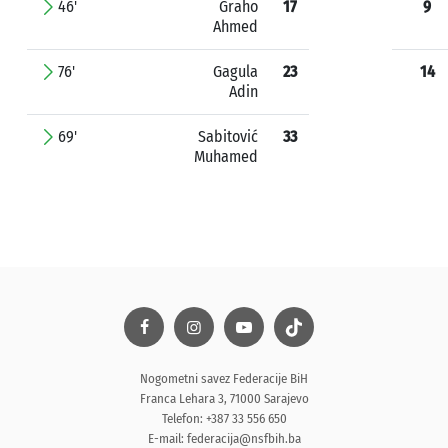
46'
Graho
17
9
Ahmed
76'
Gagula
23
14
Adin
69'
Sabitović
33
Muhamed
Nogometni savez Federacije BiH
Franca Lehara 3, 71000 Sarajevo
Telefon: +387 33 556 650
E-mail:
federacija@nsfbih.ba