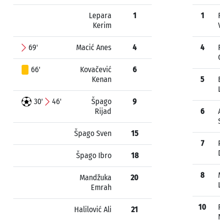
Lepara
1
1
Kerim
69'
Macić Anes
4
4
66'
Kovačević
6
Kenan
5
30'
46'
Špago
9
Rijad
6
Špago Sven
15
7
Špago Ibro
18
8
Mandžuka
20
Emrah
10
Halilović Ali
21