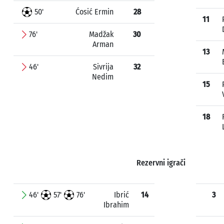
50'
Ćosić Ermin
28
11
76'
Madžak
30
Arman
13
46'
Sivrija
32
Nedim
15
18
Rezervni igrači
46'
57'
76'
Ibrić
14
3
Ibrahim