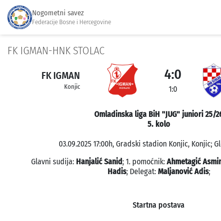
Nogometni savez
Federacije Bosne i Hercegovine
FK IGMAN-HNK STOLAC
4:0
FK IGMAN
Konjic
1:0
Omladinska liga BiH "JUG" juniori 25/2
5. kolo
03.09.2025 17:00h, Gradski stadion Konjic, Konjic; G
Glavni sudija:
Hanjalić Sanid
; 1. pomoćnik:
Ahmetagić Asmi
Hadis
; Delegat:
Maljanović Adis
;
Startna postava