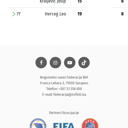
Kraljević Josip
15
6
71'
Herceg Leo
19
8
Nogometni savez Federacije BiH
Franca Lehara 3, 71000 Sarajevo
Telefon: +387 33 556 650
E-mail:
federacija@nsfbih.ba
Partneri/Asocijacije