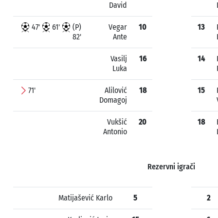
David
47'
61'
(P)
Vegar
10
13
82'
Ante
Vasilj
16
14
Luka
71'
Alilović
18
15
Domagoj
Vukšić
20
18
Antonio
Rezervni igrači
Matijašević Karlo
5
2