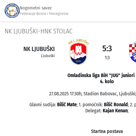
Nogometni savez
Federacije Bosne i Hercegovine
NK LJUBUŠKI-HNK STOLAC
5:3
NK LJUBUŠKI
LJubuški
1:3
Omladinska liga BiH "JUG" juniori
4. kolo
27.08.2025 17:30h, Stadion Babovac, Ljubuški;
Glavni sudija:
Bilić Mate
; 1. pomoćnik:
Bilić Ronald
; 2.
Delegat:
Kajan Kenan
;
Startna postava