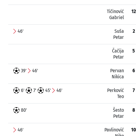
Tičinović
12
Gabriel
46'
Suša
2
Petar
Čačija
5
Petar
39'
46'
Pervan
6
Nikica
6'
7'
45'
46'
Perković
7
Teo
80'
Šesto
8
Petar
46'
Pavlinović
10
Niko