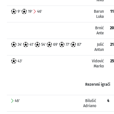
9'
19'
46'
Barun
11
Luka
Brnić
20
Ante
34'
41'
54'
69'
77'
87'
Jolić
21
Antun
43'
Vidović
25
Marko
Rezervni igrači
46'
Bilušić
4
Adriano