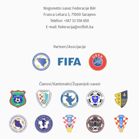
Nogometni savez Federacije BiH
Franca Lehara 3, 71000 Sarajevo
Telefon: +387 33 556 650
E-mail:
federacija@nsfbih.ba
Partneri/Asocijacije
Članovi/Kantonalni/Županijski savezi