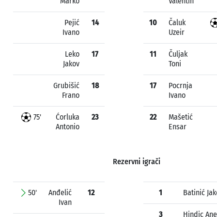
Marko
Valentin
Pejić
14
10
Čaluk
Ivano
Uzeir
Leko
17
11
Čuljak
Jakov
Toni
Grubišić
18
17
Pocrnja
Frano
Ivano
75'
Ćorluka
23
22
Mašetić
Antonio
Ensar
Rezervni igrači
50'
Anđelić
12
1
Batinić Ja
Ivan
3
Hindic Ane