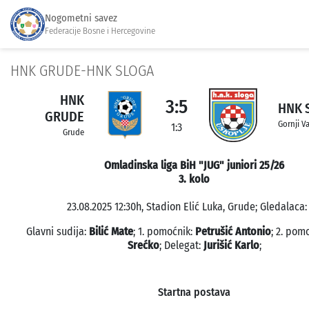
Nogometni savez
Federacije Bosne i Hercegovine
HNK GRUDE-HNK SLOGA
HNK
3:5
HNK 
GRUDE
Gornji V
1:3
Grude
Omladinska liga BiH "JUG" juniori 25/26
3. kolo
23.08.2025 12:30h, Stadion Elić Luka, Grude; Gledalaca: 
Glavni sudija:
Bilić Mate
; 1. pomoćnik:
Petrušić Antonio
; 2. pom
Srećko
; Delegat:
Jurišić Karlo
;
Startna postava