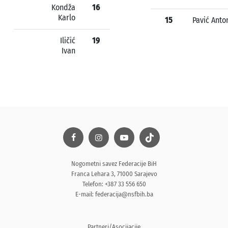
Kondža
16
Karlo
15
Pavić Anto
Iličić
19
Ivan
Nogometni savez Federacije BiH
Franca Lehara 3, 71000 Sarajevo
Telefon: +387 33 556 650
E-mail:
federacija@nsfbih.ba
Partneri/Asocijacije