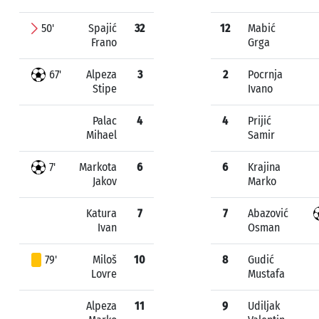
50'
Spajić
32
12
Mabić
Frano
Grga
67'
Alpeza
3
2
Pocrnja
Stipe
Ivano
Palac
4
4
Prijić
Mihael
Samir
7'
Markota
6
6
Krajina
Jakov
Marko
Katura
7
7
Abazović
Ivan
Osman
79'
Miloš
10
8
Gudić
Lovre
Mustafa
Alpeza
11
9
Udiljak