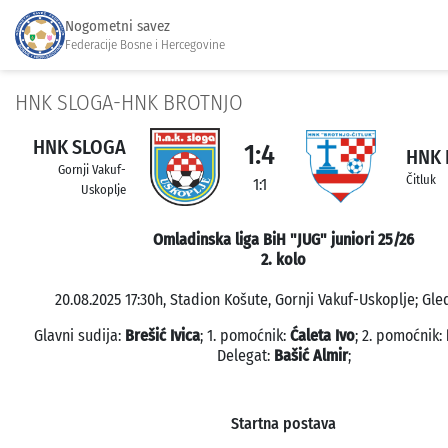
Nogometni savez
Federacije Bosne i Hercegovine
HNK SLOGA-HNK BROTNJO
HNK SLOGA
1:4
HNK 
Gornji Vakuf-
Čitluk
1:1
Uskoplje
Omladinska liga BiH "JUG" juniori 25/26
2. kolo
20.08.2025 17:30h, Stadion Košute, Gornji Vakuf-Uskoplje; Gle
Glavni sudija:
Brešić Ivica
; 1. pomoćnik:
Ćaleta Ivo
; 2. pomoćnik:
Delegat:
Bašić Almir
;
Startna postava