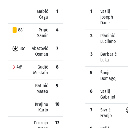
Mabić
1
1
Vasilj
Grga
Joseph
Dane
88'
Prijić
4
Samir
2
Planinić
Lucijano
36'
Abazović
7
Osman
3
Barbarić
Luka
46'
Gudić
8
Mustafa
5
Šunjić
Domagoj
Batinić
9
Mateo
6
Vasilj
Gabrijel
Krajina
10
Karlo
7
Sivrić
Franjo
Pocrnja
17