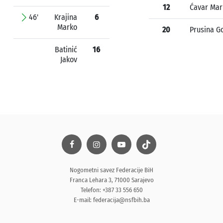
12
Ćavar Mar
46'
Krajina
6
Marko
20
Prusina G
Batinić
16
Jakov
Nogometni savez Federacije BiH
Franca Lehara 3, 71000 Sarajevo
Telefon: +387 33 556 650
E-mail:
federacija@nsfbih.ba