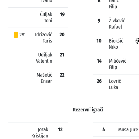
Ivano
8
Galić
Filip
Čuljak
19
Toni
9
Živković
Rafael
28'
Idrizović
20
Faris
10
Biokšić
Niko
Udiljak
21
Valentin
14
Miličević
Filip
Mašetić
22
Ensar
26
Lovrić
Luka
Rezervni igrači
Jozak
12
4
Musa Jure
Kristijan